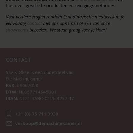
tips over geschikte producten en reinigingsmethodes.
Voor verdere vragen rondom Scandinavische meubels kun je
eenvoudig
contact
met ons opnemen of een van onze
showrooms
bezoeken. We staan graag voor je klaar!
CONTACT
Sav & Økse is een onderdeel van
De Machinekamer
KvK:
69067058
BTW:
NL857714545B01
IBAN:
NL21 RABO 0126 3237 47
+31 (0) 75 711 3930
verkoop@demachinekamer.nl