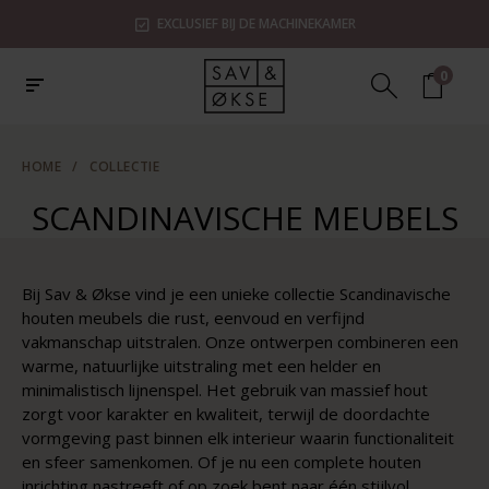
EXCLUSIEF BIJ DE MACHINEKAMER
0
HOME
/
COLLECTIE
SCANDINAVISCHE MEUBELS
Bij Sav & Økse vind je een unieke collectie Scandinavische
houten meubels die rust, eenvoud en verfijnd
vakmanschap uitstralen. Onze ontwerpen combineren een
warme, natuurlijke uitstraling met een helder en
minimalistisch lijnenspel. Het gebruik van massief hout
zorgt voor karakter en kwaliteit, terwijl de doordachte
vormgeving past binnen elk interieur waarin functionaliteit
en sfeer samenkomen. Of je nu een complete houten
inrichting nastreeft of op zoek bent naar één stijlvol