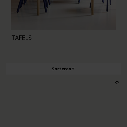
TAFELS
S
Sorteren
Producttype
Kenmerken
Houtkleur