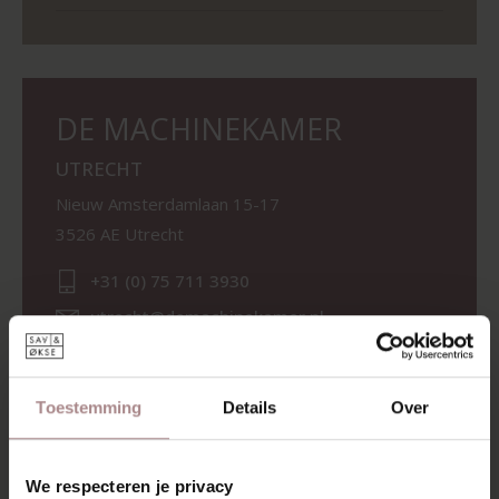
DE MACHINEKAMER
UTRECHT
Nieuw Amsterdamlaan 15-17
3526 AE Utrecht
+31 (0) 75 711 3930
utrecht@demachinekamer.nl
Telefonische bereikbaarheid
Maandag t/m vrijdag
09.00-17.30
Toestemming
Details
Over
Zaterdag
10.00-17.30
We respecteren je privacy
Zondag
12.00-17.30