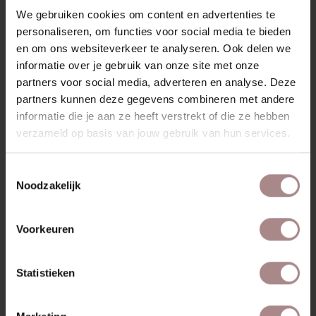
We gebruiken cookies om content en advertenties te
personaliseren, om functies voor social media te bieden
en om ons websiteverkeer te analyseren. Ook delen we
informatie over je gebruik van onze site met onze
partners voor social media, adverteren en analyse. Deze
BEREIKBAARHEID
partners kunnen deze gegevens combineren met andere
Openbaar vervoer
informatie die je aan ze heeft verstrekt of die ze hebben
verzameld op basis van jouw gebruik van hun services.
De winkel is op 3 minuten loopafstand van
bushalte en tramhalte Kanaleneiland-Zuid. Vanaf
Utrecht Station is het een kwartier met bus 63,
Toestemmingsselectie
65, 74, 81, 160 of 161. De sneltram lijn 60/61
Noodzakelijk
stopt hier ook.
Auto
Voorkeuren
De winkel ligt vlakbij afslag 17 van de A12. sla
vanaf de Europaboulevard de meubelboulevard
Statistieken
op. Neem op de Hollantlaan de eerste afslag
rechts, de Vrieslantlaan op. De Nieuw
Amsterdamlaan is de tweede zijstraat rechts.