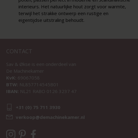
interieurs. Het natuurlijke hout zorgt voor warmte,
terwijl het strakke ontwerp een rustige en
eigentijdse uitstraling behoudt.
CONTACT
Sav & Økse is een onderdeel van
De Machinekamer
KvK:
69067058
BTW:
NL857714545B01
IBAN:
NL21 RABO 0126 3237 47
+31 (0) 75 711 3930
verkoop@demachinekamer.nl