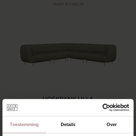
VANAF
€ 1.435,00
HOEKBANK ULLA
VANAF
€ 2.205,00
Toestemming
Details
Over