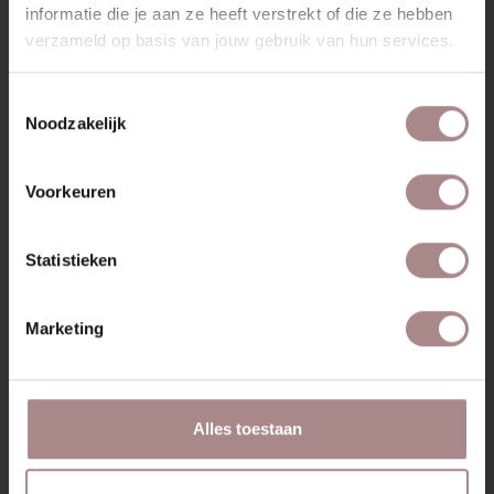
informatie die je aan ze heeft verstrekt of die ze hebben
EETTAFEL MET BANK: ZO
verzameld op basis van jouw gebruik van hun services.
CREËER JE EEN RUSTIGE
Toestemmingsselectie
EETHOEK
Noodzakelijk
Lees meer
Voorkeuren
Statistieken
Marketing
Alles toestaan