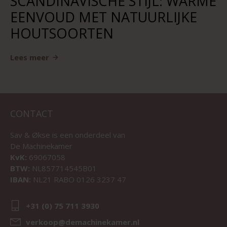
SCANDINAVISCHE STIJL: WARME
EENVOUD MET NATUURLIJKE
HOUTSOORTEN
Lees meer
CONTACT
Sav & Økse is een onderdeel van
De Machinekamer
KvK:
69067058
BTW:
NL857714545B01
IBAN:
NL21 RABO 0126 3237 47
+31 (0) 75 711 3930
verkoop@demachinekamer.nl