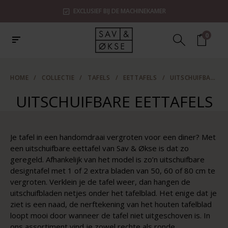
 MACHINEKAMER
SHOWROOMS IN ZAANDAM, UTREC
0
HOME
/
COLLECTIE
/
TAFELS
/
EETTAFELS
/
UITSCHUIFBARE EETTAFELS
UITSCHUIFBARE EETTAFELS
Je tafel in een handomdraai vergroten voor een diner? Met
een uitschuifbare eettafel van Sav & Økse is dat zo
geregeld. Afhankelijk van het model is zo’n uitschuifbare
designtafel met 1 of 2 extra bladen van 50, 60 of 80 cm te
vergroten. Verklein je de tafel weer, dan hangen de
uitschuifbladen netjes onder het tafelblad. Het enige dat je
ziet is een naad, de nerftekening van het houten tafelblad
loopt mooi door wanneer de tafel niet uitgeschoven is. In
ons assortiment vind je zowel rechte als ronde