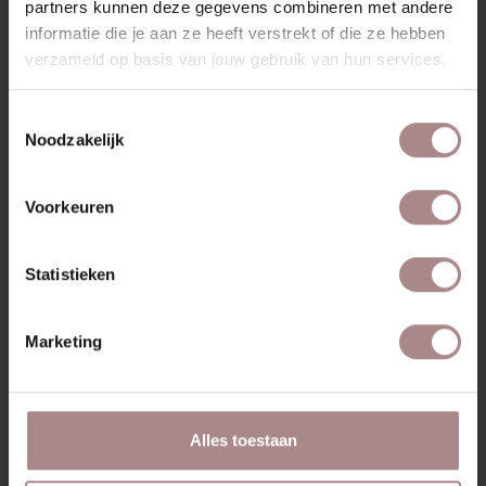
RIKKE UITSCHUIFBAAR | EIKEN
partners kunnen deze gegevens combineren met andere
WHITEWASH
informatie die je aan ze heeft verstrekt of die ze hebben
verzameld op basis van jouw gebruik van hun services.
VANAF
€ 1.705,00
Toestemmingsselectie
Noodzakelijk
Voorkeuren
Statistieken
Marketing
Alles toestaan