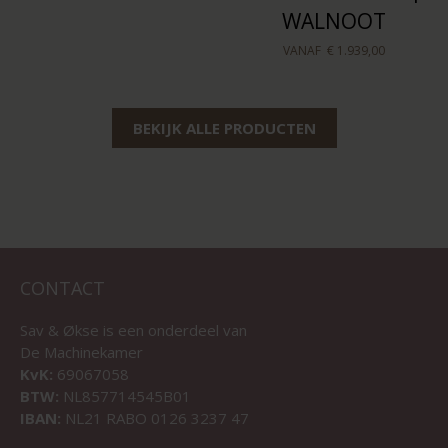
WALNOOT
VANAF
€ 1.939,00
BEKIJK ALLE PRODUCTEN
CONTACT
Sav & Økse is een onderdeel van
De Machinekamer
KvK:
69067058
BTW:
NL857714545B01
IBAN:
NL21 RABO 0126 3237 47