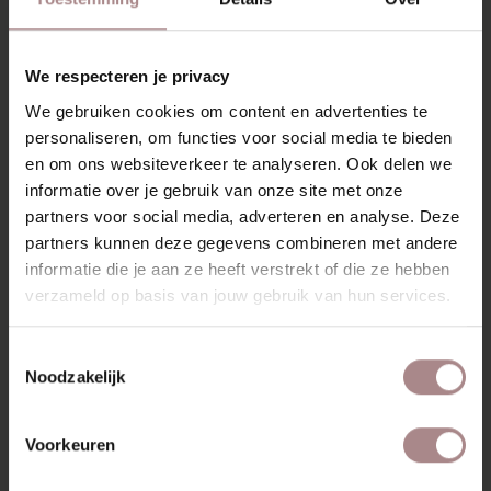
Algemene voorwaarden
Betaalmethoden
We respecteren je privacy
Retourneren
We gebruiken cookies om content en advertenties te
Pers & PR
personaliseren, om functies voor social media te bieden
Nieuwsbrief
en om ons websiteverkeer te analyseren. Ook delen we
informatie over je gebruik van onze site met onze
partners voor social media, adverteren en analyse. Deze
partners kunnen deze gegevens combineren met andere
VEELGESTELDE
informatie die je aan ze heeft verstrekt of die ze hebben
verzameld op basis van jouw gebruik van hun services.
VRAGEN
Toestemmingsselectie
Noodzakelijk
BESCHIKBAARHEID
KAN IK MIJN BESTELLING ZELF KOMEN OPHALEN?
Voorkeuren