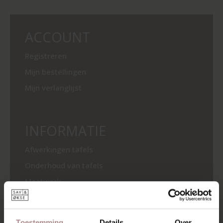
ACCOUNT
Registreren
Mijn bestellingen
Mijn verlanglijst
INFORMATIE
Afwerkingen tafels
Onderhoud van tafels
Maatwerk
Zakelijk
Showrooms
Toestemming
Details
Over