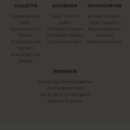
COLLECTIE
KEUZEHULP
HOUTSOORTEN
Scandinavische
Hout- & Fenix
Beuken meubels
tafels
stalen
Eiken meubels
Scandinavische
Stofstalen banken
Eiken whitewash
stoelen
Stofstalen stoelen
meubels
Scandinavische
Tafelafwerkingen
Walnoot meubels
banken
Scandinavische
kasten
INSPIRATIE
Scandinavische woonkamer
Uitschuifbare tafels
Sav & Økse binnenkijkers
Deense fauteuils