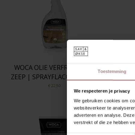
WOCA OLIE VERFRISSENDE
WO
Toestemming
ZEEP | SPRAYFLACON 750ML
HO
SPR
€ 22,50
We respecteren je privacy
We gebruiken cookies om cont
websiteverkeer te analyseren
adverteren en analyse. Deze
verstrekt of die ze hebben v