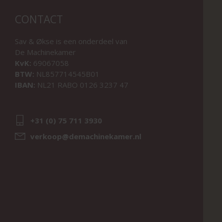
CONTACT
Sav & Økse is een onderdeel van
De Machinekamer
KvK:
69067058
BTW:
NL857714545B01
IBAN:
NL21 RABO 0126 3237 47
+31 (0) 75 711 3930
verkoop@demachinekamer.nl