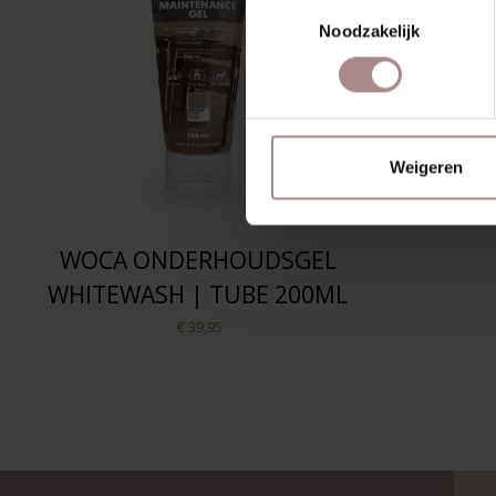
Toestemmingsselectie
Noodzakelijk
Weigeren
WOCA ONDERHOUDSGEL
WHITEWASH | TUBE 200ML
€ 39,95