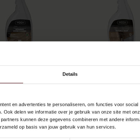
CA INTENSIEF
WOCA NATUREL Z
Details
UTREINIGER |
SPRAYFLACON 7
AYFLACON 750ML
€ 22,50
€ 22,50
ent en advertenties te personaliseren, om functies voor social
. Ook delen we informatie over je gebruik van onze site met onz
 partners kunnen deze gegevens combineren met andere informat
erzameld op basis van jouw gebruik van hun services.