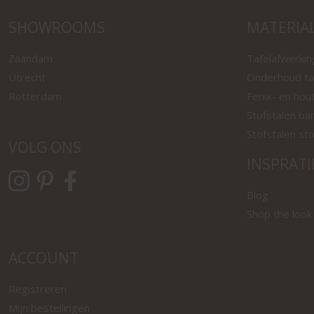
SHOWROOMS
MATERIA
Zaandam
Tafelafwerki
Utrecht
Onderhoud ta
Rotterdam
Fenix- en hou
Stofstalen ba
Stofstalen st
VOLG ONS
INSPRATI
Blog
Shop the look
ACCOUNT
Registreren
Mijn bestellingen