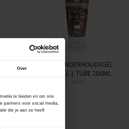
EEP |
WOCA ONDERHOUDSGEL
Over
50ML
NATUREL | TUBE 200ML
€ 39,95
 media te bieden en om ons
e partners voor social media,
ie die je aan ze heeft