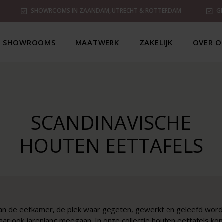
SHOWROOMS IN ZAANDAM, UTRECHT & ROTTERDAM
G
SHOWROOMS
MAATWERK
ZAKELIJK
OVER O
SCANDINAVISCHE
HOUTEN EETTAFELS
 van de eetkamer, de plek waar gegeten, gewerkt en geleefd wordt
, maar ook jarenlang meegaan. In onze collectie houten eettafels 