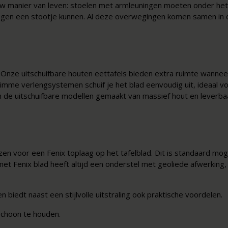
w manier van leven: stoelen met armleuningen moeten onder het b
gen een stootje kunnen. Al deze overwegingen komen samen in d
s
it. Onze uitschuifbare houten eettafels bieden extra ruimte wanne
slimme verlengsystemen schuif je het blad eenvoudig uit, ideaal v
jn de uitschuifbare modellen gemaakt van massief hout en leverba
en voor een Fenix toplaag op het tafelblad. Dit is standaard mogel
et Fenix blad heeft altijd een onderstel met geoliede afwerking,
en biedt naast een stijlvolle uitstraling ook praktische voordelen.
schoon te houden.