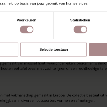
| BEUKEN
NONNE
TINN
erzameld op basis van jouw gebruik van hun services.
UITSCHUIFBAAR |
F
€ 909,00
EIKEN WHITEWASH
Voorkeuren
Statistieken
VANAF
€ 1.505,00
LAAD MEER ARTIKE
chap
Selectie toestaan
 gemaakt van massief hout, waaronder eiken, beuken en walnoot.
houten eettafel ovaal met zachte lijnen of een rechthoekige tafel,
 met vakmanschap gemaakt in Europa. De collectie bestaat uit v
verkrijgbaar in diverse houtsoorten, vormen en afmetingen.