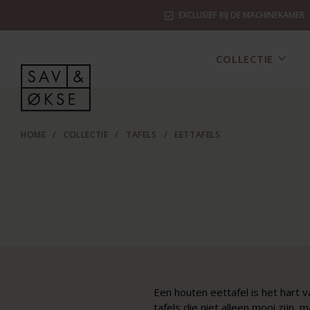
EXCLUSIEF BIJ DE MACHINEKAMER
COLLECTIE
HOME
/
COLLECTIE
/
TAFELS
/
EETTAFELS
Een houten eettafel is het hart
tafels die niet alleen mooi zijn