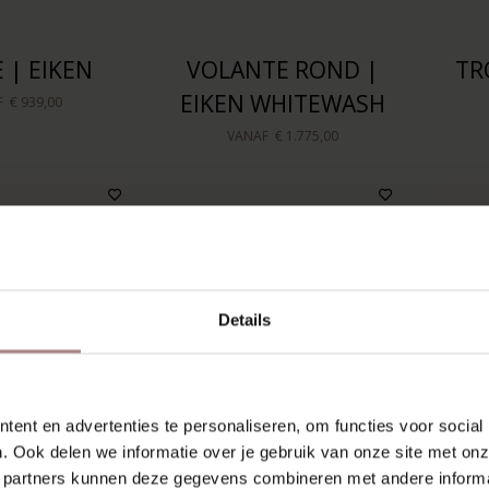
E | EIKEN
VOLANTE ROND |
TR
EIKEN WHITEWASH
F
€ 939,00
VANAF
€ 1.775,00
Details
ent en advertenties te personaliseren, om functies voor social
. Ook delen we informatie over je gebruik van onze site met onz
 partners kunnen deze gegevens combineren met andere informat