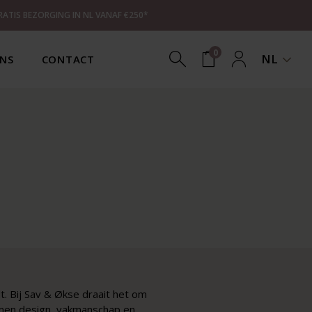
RATIS BEZORGING IN NL VANAF €250*
0
NL
NS
CONTACT
. Bij Sav & Økse draait het om
komen design, vakmanschap en