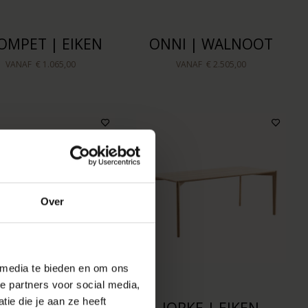
OMPET | EIKEN
ONNI | WALNOOT
VANAF
€ 1.065,00
VANAF
€ 2.505,00
Over
 media te bieden en om ons
e partners voor social media,
ie die je aan ze heeft