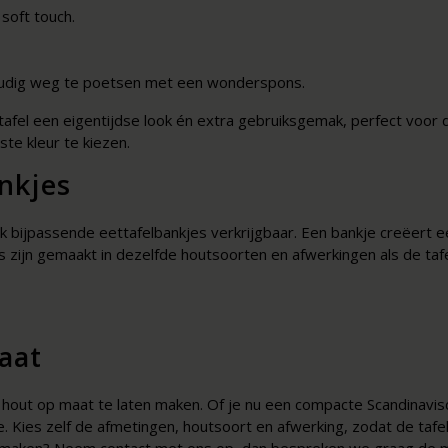
soft touch.
nvoudig weg te poetsen met een wonderspons.
afel een eigentijdse look én extra gebruiksgemak, perfect voor d
iste kleur te kiezen.
nkjes
k bijpassende eettafelbankjes verkrijgbaar. Een bankje creëert een
es zijn gemaakt in dezelfde houtsoorten en afwerkingen als de tafel
aat
 hout op maat te laten maken. Of je nu een compacte Scandinavisch
Kies zelf de afmetingen, houtsoort en afwerking, zodat de tafel p