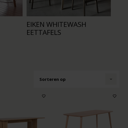
EIKEN WHITEWASH
EET
EETTAFELS
BLA
Sorteren op