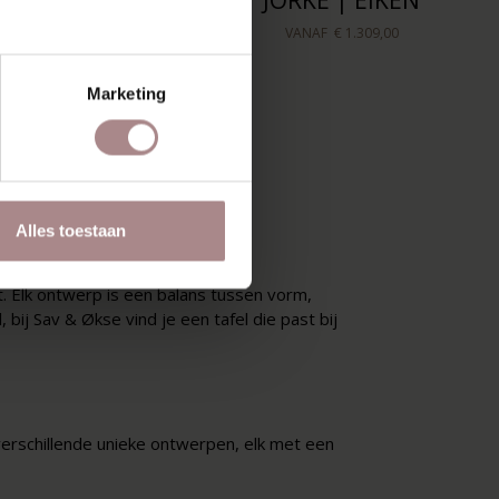
E LICHT IVOOR |
JORKE | EIKEN
EIKEN
VANAF
€ 1.309,00
VANAF
€ 1.079,00
Marketing
LEN
Alles toestaan
 Elk ontwerp is een balans tussen vorm,
 bij Sav & Økse vind je een tafel die past bij
erschillende unieke ontwerpen, elk met een