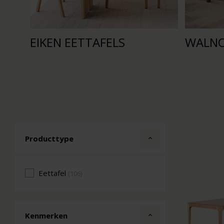
EIKEN EETTAFELS
WALNO
Producttype
Eettafel
(106)
Kenmerken