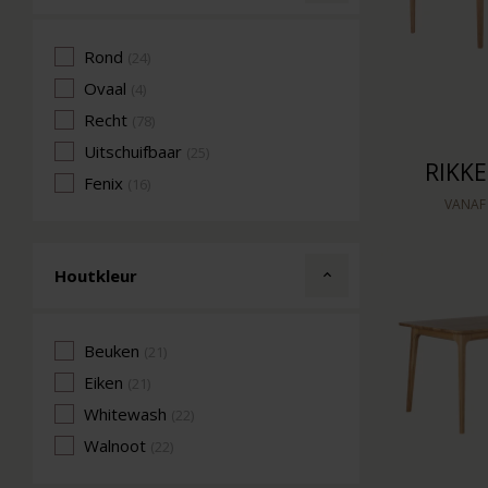
Rond
(24)
Ovaal
(4)
Recht
(78)
Uitschuifbaar
(25)
RIKKE
Fenix
(16)
VANA
Houtkleur
Beuken
(21)
Eiken
(21)
Whitewash
(22)
Walnoot
(22)