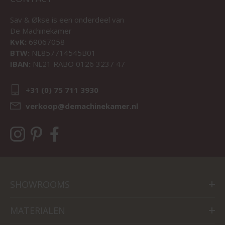
Sav & Økse is een onderdeel van
De Machinekamer
KvK:
69067058
BTW:
NL857714545B01
IBAN:
NL21 RABO 0126 3237 47
+31 (0) 75 711 3930
verkoop@demachinekamer.nl
SHOWROOMS
MATERIALEN