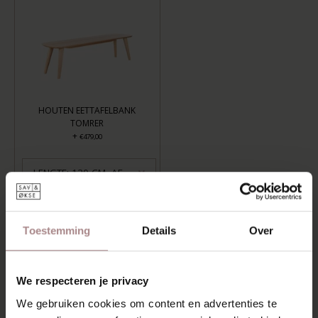
HOUTEN EETTAFELBANK
TOMRER
+
€479,00
LENGTE: 120 CM, AFWERKING: GEOLIED
TOEVOEGEN AAN WINKELWAGEN
Toestemming
Details
Over
Aan verlanglijst toevoegen
Levertijd:
6-8 weken
We respecteren je privacy
We gebruiken cookies om content en advertenties te
OMSCHRIJVING