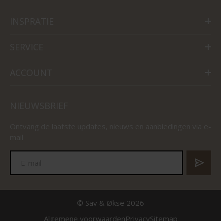
INSPRATIE
SERVICE
ACCOUNT
NIEUWSBRIEF
Ontvang de laatste updates, nieuws en aanbiedingen via e-
mail
© Sav & Økse 2026
Algemene voorwaarden
Privacy
Sitemap