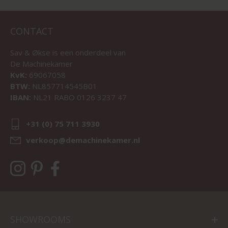
CONTACT
Sav & Økse is een onderdeel van
De Machinekamer
KvK:
69067058
BTW:
NL857714545B01
IBAN:
NL21 RABO 0126 3237 47
+31 (0) 75 711 3930
verkoop@demachinekamer.nl
SHOWROOMS