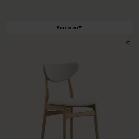
Sorteren
Producttype
Kenmerken
Houtkleur
Kleur bekleding
Prijs