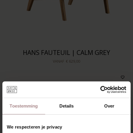
HANS FAUTEUIL | CALM GREY
VANAF
€ 629,00
Toestemming
Details
Over
We respecteren je privacy