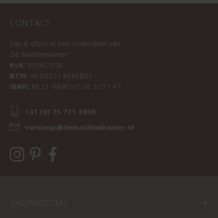
CONTACT
Sav & Økse is een onderdeel van
De Machinekamer
KvK:
69067058
BTW:
NL857714545B01
IBAN:
NL21 RABO 0126 3237 47
+31 (0) 75 711 3930
verkoop@demachinekamer.nl
SHOWROOMS