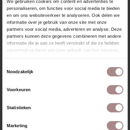
We gebruiken cookies om content en advertenties te
Freddi is verkrijgbaar met een eiken frame en kussens in
personaliseren, om functies voor social media te bieden
Matino stof, standaard beschikbaar in vier stijlvolle kleuren
die moeiteloos te combineren zijn in elk interieur.
en om ons websiteverkeer te analyseren. Ook delen we
informatie over je gebruik van onze site met onze
KENMERKEN
partners voor social media, adverteren en analyse. Deze
partners kunnen deze gegevens combineren met andere
VERPAKKING EN MONTAGE
informatie die je aan ze heeft verstrekt of die ze hebben
GARANTIE
verzameld op basis van jouw gebruik van hun services.
AFMETINGEN
Toestemmingsselectie
Noodzakelijk
ZAKELIJK
Voorkeuren
RECENT BEKEKEN
Statistieken
Marketing