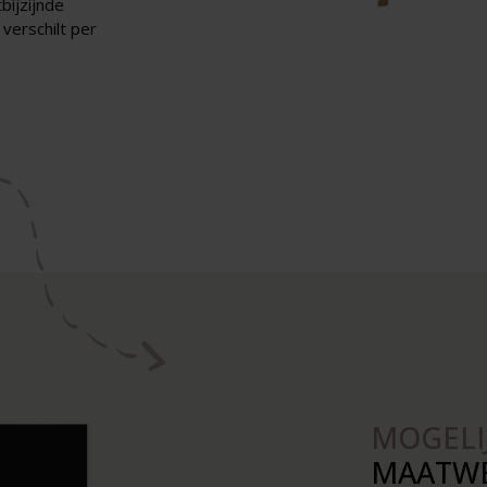
bijzijnde
verschilt per
MOGELI
MAATW