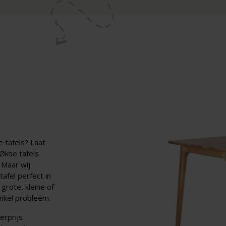
 tafels? Laat
 Økse tafels
 Maar wij
fel perfect in
 grote, kleine of
nkel probleem.
erprijs