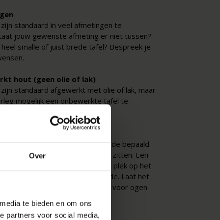
gen
 zijn standaard in veel afmetingen te
Staat jouw gewenste afmeting er niet tussen?
heel smalle of juist brede tafel? Bespreek je
wensen.
t hout (geen olie of lak)
 zijn standaard afgewerkt met olie of lak, maar
erleg mogelijk een onbewerkte tafel te
heid kwasten of (k)noesten
ing van een houten tafel wordt mede bepaald
veelheid kwasten die in het hout zitten. Een
Over
wel knoest of noest, is een ronde plek op het
oit een zijtak van de boom groeide. Laat het
ls je veel of juist weinig kwasten voor ogen
 media te bieden en om ons
e partners voor social media,
plaag tafelblad