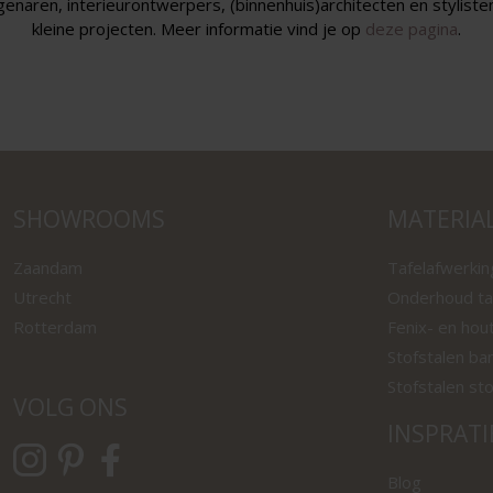
genaren, interieurontwerpers, (binnenhuis)architecten en styliste
kleine projecten. Meer informatie vind je op
deze pagina
.
SHOWROOMS
MATERIA
Zaandam
Tafelafwerki
Utrecht
Onderhoud ta
Rotterdam
Fenix- en hou
Stofstalen ba
Stofstalen st
VOLG ONS
INSPRATI
Blog