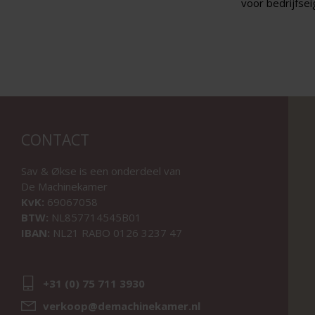
voor bedrijfsei
CONTACT
Sav & Økse is een onderdeel van
De Machinekamer
KvK:
69067058
BTW:
NL857714545B01
IBAN:
NL21 RABO 0126 3237 47
+31 (0) 75 711 3930
verkoop@demachinekamer.nl