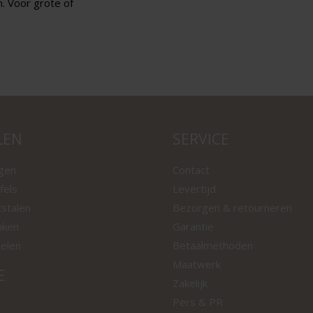
n. Voor grote of
LEN
SERVICE
ngen
Contact
fels
Levertijd
tstalen
Bezorgen & retourneren
nken
Garantie
oelen
Betaalmethoden
Maatwerk
E
Zakelijk
Pers & PR