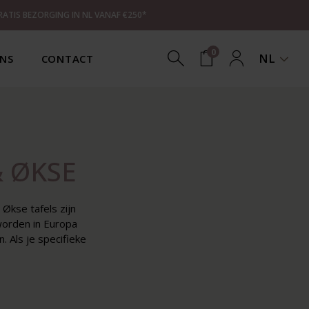
RATIS BEZORGING IN NL VANAF €250*
0
NL
NS
CONTACT
& ØKSE
Økse tafels zijn
worden in Europa
 Als je specifieke