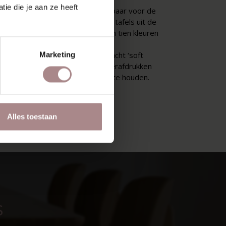
ie die je aan ze heeft
felblad is alleen standaard leverbaar voor de
r en Fjerre tafels. Bij de andere tafels uit de
 dit een maatwerkoptie. Wij kunnen tien kleuren
n.
Marketing
rk en krasbestendig, heeft een zacht ‘soft
vlak, een matte uitstraling, vingerafdrukken
chtbaar en het is makkelijk schoon te houden.
Alles toestaan
S