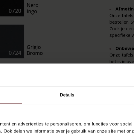
Afmetin
Onze tafels
bestellen. 
Zoek je een 
specifieke 
Onbewerk
Onze tafels
het is in ov
bestellen.
Hoeveel
De uitstral
door de hoe
Details
kwast, ook 
hout waar o
ons weten a
hebt.
ent en advertenties te personaliseren, om functies voor social
. Ook delen we informatie over je gebruik van onze site met onz
Fenix to