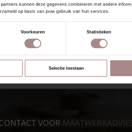
 partners kunnen deze gegevens combineren met andere informat
Een Fenix ta
erzameld op basis van jouw gebruik van hun services.
Rikke, Tomre
collectie is
Fenix levere
Voorkeuren
Statistieken
Fenix is ste
touch’ opper
zijn niet zi
Selectie toestaan
CONTACT VOOR
MAATWERKADVIE