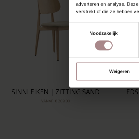
adverteren en analyse. Deze
verstrekt of die ze hebben v
Toestemmingsselectie
Noodzakelijk
Weigeren
SINNI EIKEN | ZITTING SAND
EDS
VANAF
€ 209,00