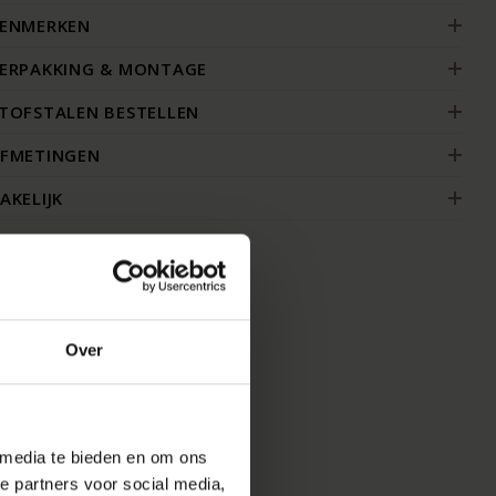
ENMERKEN
ERPAKKING & MONTAGE
TOFSTALEN BESTELLEN
FMETINGEN
AKELIJK
MOOI
Over
 media te bieden en om ons
e partners voor social media,