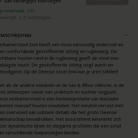
Aan verlanglijst toevoegen
p voorraad:
10+
evertijd:
2-5 werkdagen
MSCHRIJVING
etkamerstoel Enni heeft een mooi eenvoudig onderstel en
en comfortabele gestoffeerde zitting en rugleuning. De
ichtbare houten rand in de rugleuning geeft de stoel een
elaagde touch. De gestoffeerde zitting oogt warm en
itnodigend. Op de Deense stoel Enni kun je uren tafelen!
et als de andere meubels uit de Sav & Økse collectie, is de
nni ontworpen vanuit een praktisch en nuchter oogpunt.
eze eetkamerstoel is een herinterpretatie van klassieke
eense massief houten meubelen. Het meubel verrast met
en overvloed aan subtiele details die het grote Deense
akmanschap benadrukken. Het assortiment kenmerkt zich
oor dynamische lijnen en elegante profielen die een schat
an verschillende toepassingen bieden.