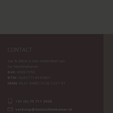
CONTACT
Sav & Økse is een onderdeel van
De Machinekamer
KvK:
69067058
BTW:
NL857714545B01
IBAN:
NL21 RABO 0126 3237 47
+31 (0) 75 711 3930
verkoop@demachinekamer.nl