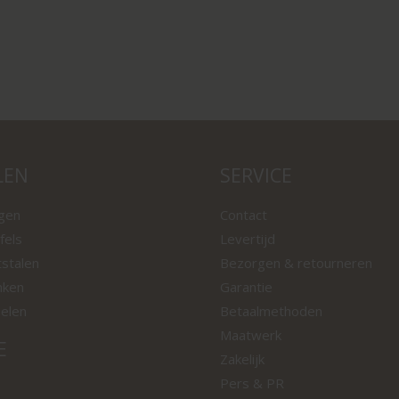
LEN
SERVICE
ngen
Contact
fels
Levertijd
tstalen
Bezorgen & retourneren
nken
Garantie
oelen
Betaalmethoden
Maatwerk
E
Zakelijk
Pers & PR