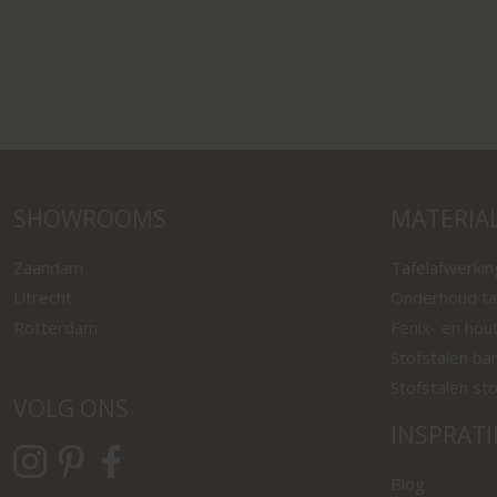
SHOWROOMS
MATERIA
Zaandam
Tafelafwerki
Utrecht
Onderhoud ta
Rotterdam
Fenix- en hou
Stofstalen ba
Stofstalen st
VOLG ONS
INSPRATI
Blog