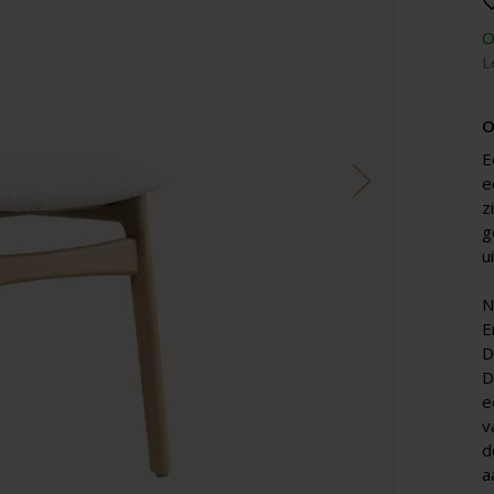
O
L
O
E
e
z
g
u
N
E
D
D
e
v
d
a