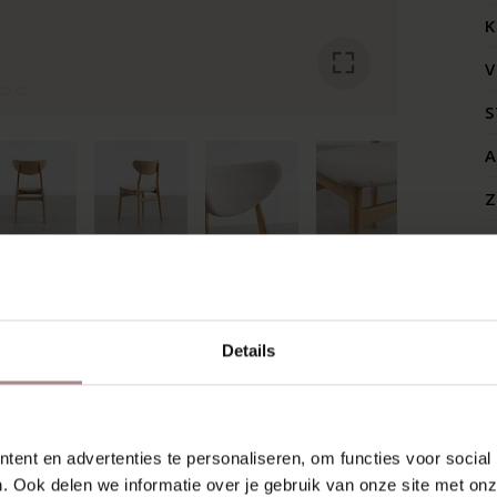
K
V
S
A
Z
SCHIEN VIND JE DIT OOK 
Details
ent en advertenties te personaliseren, om functies voor social
. Ook delen we informatie over je gebruik van onze site met onz