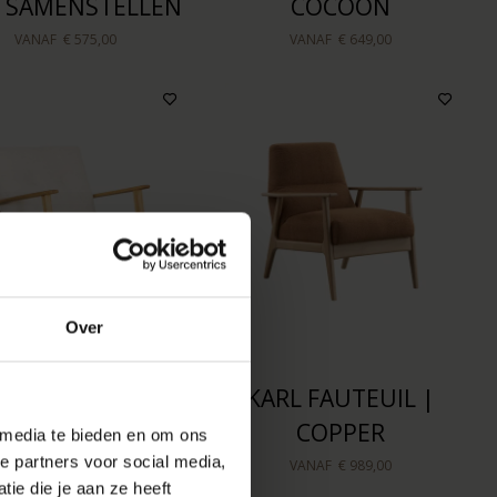
F SAMENSTELLEN
COCOON
VANAF
€ 575,00
VANAF
€ 649,00
Over
NS FAUTEUIL |
KARL FAUTEUIL |
ANILLA CREAM
COPPER
 media te bieden en om ons
e partners voor social media,
VANAF
€ 599,00
VANAF
€ 989,00
ie die je aan ze heeft