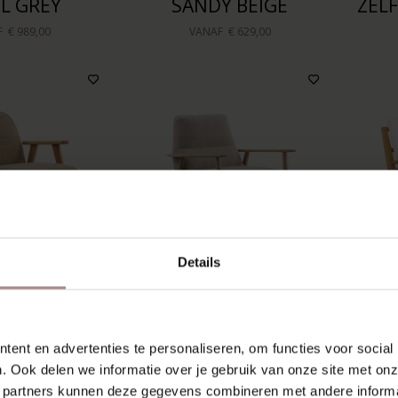
L GREY
SANDY BEIGE
ZEL
F
€ 989,00
VANAF
€ 629,00
Details
AUTEUIL |
KARL FAUTEUIL |
HA
STARD
BEIGE
V
ent en advertenties te personaliseren, om functies voor social
. Ook delen we informatie over je gebruik van onze site met onz
F
€ 725,00
VANAF
€ 989,00
 partners kunnen deze gegevens combineren met andere informat