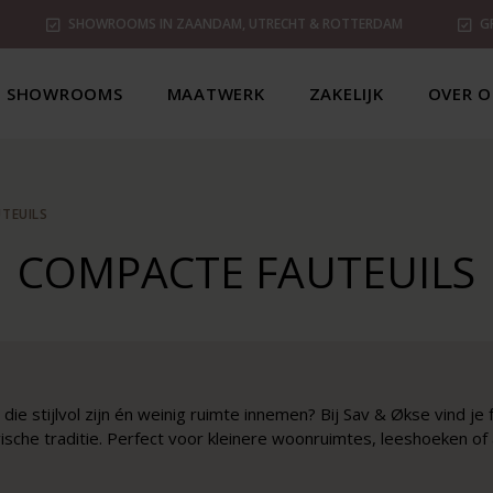
SHOWROOMS IN ZAANDAM, UTRECHT & ROTTERDAM
G
SHOWROOMS
MAATWERK
ZAKELIJK
OVER O
TEUILS
COMPACTE FAUTEUILS
ie stijlvol zijn én weinig ruimte innemen? Bij Sav & Økse vind je 
che traditie. Perfect voor kleinere woonruimtes, leeshoeken of a