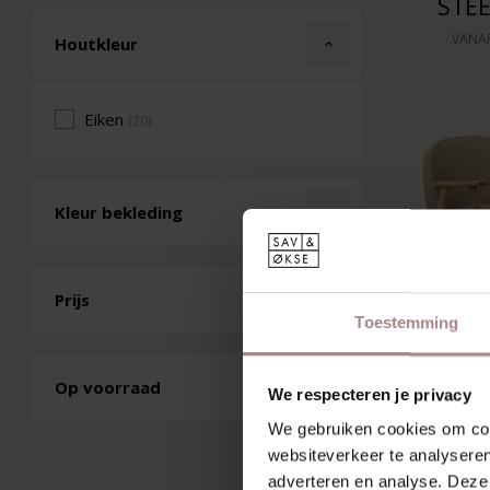
STEE
VANA
Houtkleur
Eiken
(20)
Kleur bekleding
Prijs
Toestemming
Op voorraad
EBBE F
We respecteren je privacy
MU
We gebruiken cookies om cont
websiteverkeer te analyseren
VANA
adverteren en analyse. Deze