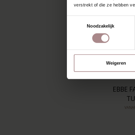
verstrekt of die ze hebben v
Toestemmingsselectie
Noodzakelijk
Weigeren
EBBE F
TU
VANA