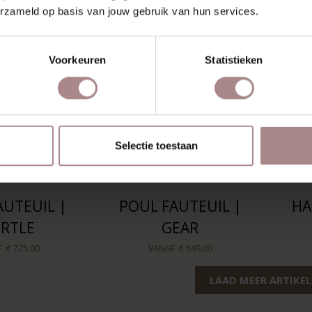
erzameld op basis van jouw gebruik van hun services.
Voorkeuren
Statistieken
Selectie toestaan
AUTEUIL |
POUL FAUTEUIL |
HA
RTLE
GEAR
F
€ 725,00
VANAF
€ 649,00
LAAD MEER ARTIKE