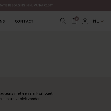
RATIS BEZORGING IN NL VANAF €250*
0
NL
NS
CONTACT
fauteuils met een slank silhouet,
ls extra zitplek zonder