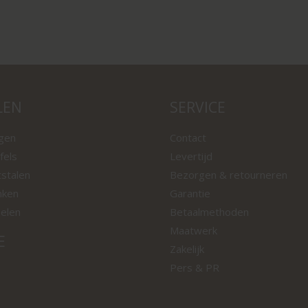
LEN
SERVICE
ngen
Contact
fels
Levertijd
tstalen
Bezorgen & retourneren
nken
Garantie
oelen
Betaalmethoden
Maatwerk
E
Zakelijk
Pers & PR