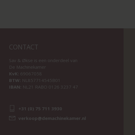
CONTACT
Sav & Økse is een onderdeel van
De Machinekamer
KvK:
69067058
BTW:
NL857714545B01
IBAN:
NL21 RABO 0126 3237 47
+31 (0) 75 711 3930
verkoop@demachinekamer.nl