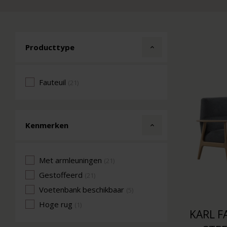
Producttype
Fauteuil
(21)
Kenmerken
Met armleuningen
(21)
Gestoffeerd
(21)
Voetenbank beschikbaar
(5)
Hoge rug
(1)
KARL F