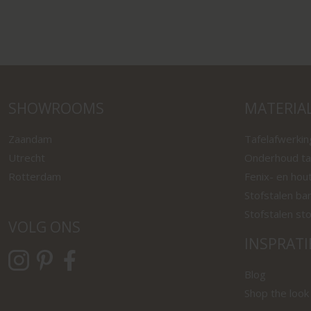
SHOWROOMS
MATERIA
Zaandam
Tafelafwerki
Utrecht
Onderhoud ta
Rotterdam
Fenix- en hou
Stofstalen ba
Stofstalen st
VOLG ONS
INSPRATI
Blog
Shop the look