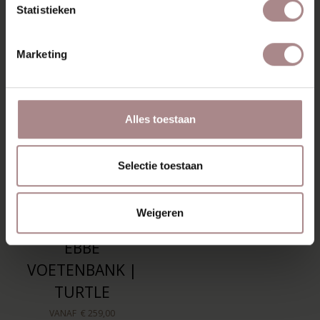
Statistieken
OOK MOOI
Marketing
Alles toestaan
Selectie toestaan
Weigeren
EBBE
VOETENBANK |
TURTLE
VANAF
€ 259,00