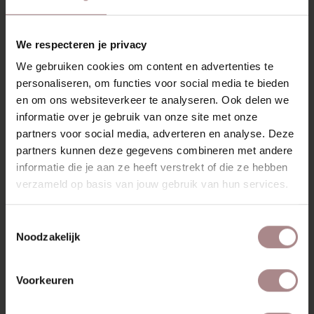
verkrijgbaar. Wat wil je nou nog meer?
De Ebbe verkrijgbaar in vier kleuren Oasis stof, een dikke
We respecteren je privacy
en luxe bekleding die zorgt voor extra comfort en een
We gebruiken cookies om content en advertenties te
warme uitstraling. Door de verschillende tijdloze opties is
er altijd een kleur die perfect past bij jouw interieur.
personaliseren, om functies voor social media te bieden
en om ons websiteverkeer te analyseren. Ook delen we
KENMERKEN
informatie over je gebruik van onze site met onze
partners voor social media, adverteren en analyse. Deze
VERPAKKING EN MONTAGE
partners kunnen deze gegevens combineren met andere
GARANTIE
informatie die je aan ze heeft verstrekt of die ze hebben
verzameld op basis van jouw gebruik van hun services.
STOFSTALEN BESTELLEN
AFMETINGEN & MONTAGEHANDLEIDING
Toestemmingsselectie
Noodzakelijk
ZAKELIJK
Voorkeuren
MISSCHIEN VIND JE DIT