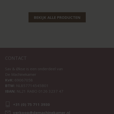
BEKIJK ALLE PRODUCTEN
CONTACT
Sav & Økse is een onderdeel van
De Machinekamer
KvK:
69067058
BTW:
NL857714545B01
IBAN:
NL21 RABO 0126 3237 47
+31 (0) 75 711 3930
verkoop@demachinekamer.nl