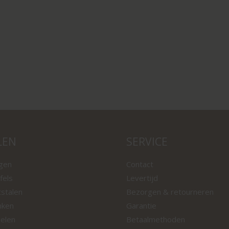
LEN
SERVICE
ngen
Contact
fels
Levertijd
tstalen
Bezorgen & retourneren
nken
Garantie
oelen
Betaalmethoden