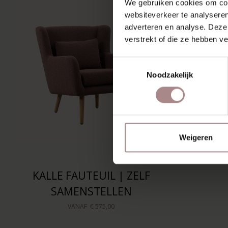
We gebruiken cookies om cont
websiteverkeer te analyseren
adverteren en analyse. Deze
verstrekt of die ze hebben v
Toestemmingsselectie
Noodzakelijk
Weigeren
KALLE FAUTEUIL | ZELF
SAMENSTELLEN
VANAF
€ 575,00