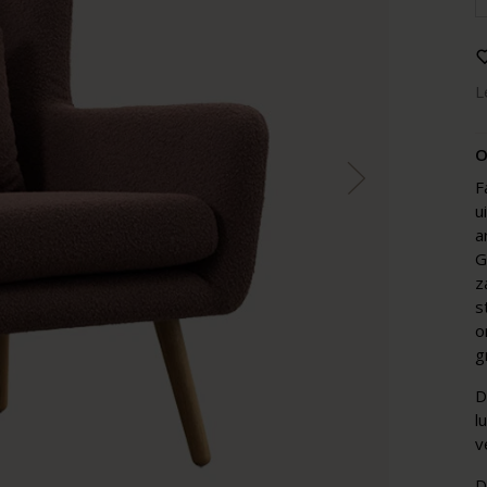
L
O
F
u
a
G
z
s
o
g
D
l
v
D