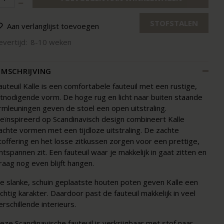
STOFSTALEN
Aan verlanglijst toevoegen
evertijd:
8-10 weken
MSCHRIJVING
auteuil Kalle is een comfortabele fauteuil met een rustige,
itnodigende vorm. De hoge rug en licht naar buiten staande
rmleuningen geven de stoel een open uitstraling.
eïnspireerd op Scandinavisch design combineert Kalle
achte vormen met een tijdloze uitstraling. De zachte
toffering en het losse zitkussen zorgen voor een prettige,
ntspannen zit. Een fauteuil waar je makkelijk in gaat zitten en
raag nog even blijft hangen.
e slanke, schuin geplaatste houten poten geven Kalle een
uchtig karakter. Daardoor past de fauteuil makkelijk in veel
erschillende interieurs.
eze Scandinavische fauteuil is verkrijgbaar met stof naar