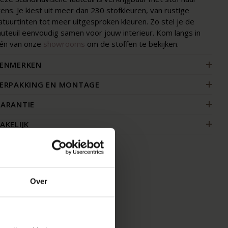
ens. Je kiest uit meer dan 230 stofkleuren, van rustige
atuurtinten tot meer uitgesproken kleuren. Zo stel je de
auteuil eenvoudig samen voor jouw interieur. Kom langs in
én van onze
showrooms
om de stoffen te bekijken.
ENMERKEN
ERPAKKING EN MONTAGE
ARANTIE
AKELIJK
Over