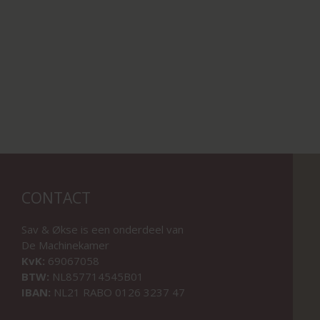
CONTACT
Sav & Økse is een onderdeel van
De Machinekamer
KvK:
69067058
BTW:
NL857714545B01
IBAN:
NL21 RABO 0126 3237 47