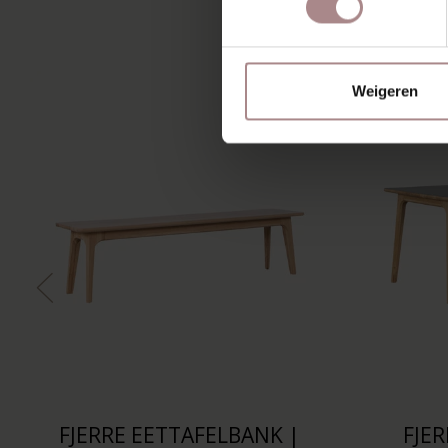
MIS
Weigeren
FJERRE EETTAFELBANK |
FJER