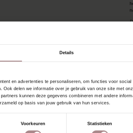
h
n
D
g
d
b
K
Details
V
K
ent en advertenties te personaliseren, om functies voor social
A
. Ook delen we informatie over je gebruik van onze site met onz
 partners kunnen deze gegevens combineren met andere informat
Z
erzameld op basis van jouw gebruik van hun services.
Voorkeuren
Statistieken