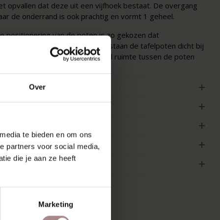
et opvallen dat deze uit een vijfhoek bestaat. De overgang
aar de onderrand is ook prachtig en vormt 1 geheel.
e positionering van de poten is zo gekozen dat
ebruiksgemak centraal staat. Zo staan de tafelpoten dicht bij
e tafelrand en is er daardoor veel ruimte tussen de poten
eschikbaar.
ENMERKEN
Over
ERPAKKING & MONTAGE
LEURSTAAL BESTELLEN
 media te bieden en om ons
FMETINGEN & HANDLEIDING
e partners voor social media,
ie die je aan ze heeft
AKELIJK
Marketing