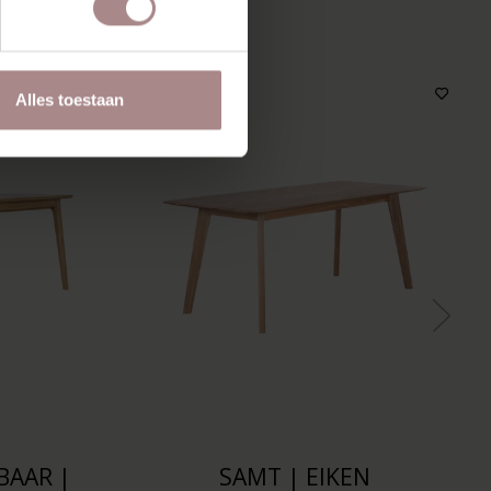
MOOI
Alles toestaan
BAAR |
SAMT | EIKEN