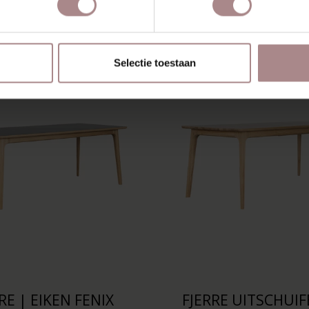
SCHIEN VIND JE DIT OOK 
Selectie toestaan
RE | EIKEN FENIX
FJERRE UITSCHUIF