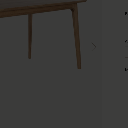
B
A
M