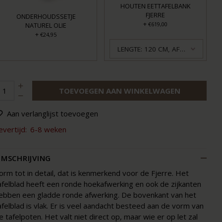
HOUTEN EETTAFELBANK
FJERRE
ONDERHOUDSSETJE
+
€619,00
NATUREL OLIE
+
€24,95
LENGTE: 120 CM, AFWERKING: GEOLIED
TOEVOEGEN AAN WINKELWAGEN
Aan verlanglijst toevoegen
evertijd:
6-8 weken
MSCHRIJVING
orm tot in detail, dat is kenmerkend voor de Fjerre. Het
afelblad heeft een ronde hoekafwerking en ook de zijkanten
ebben een gladde ronde afwerking. De bovenkant van het
afelblad is vlak. Er is veel aandacht besteed aan de vorm van
e tafelpoten. Het valt niet direct op, maar wie er op let zal