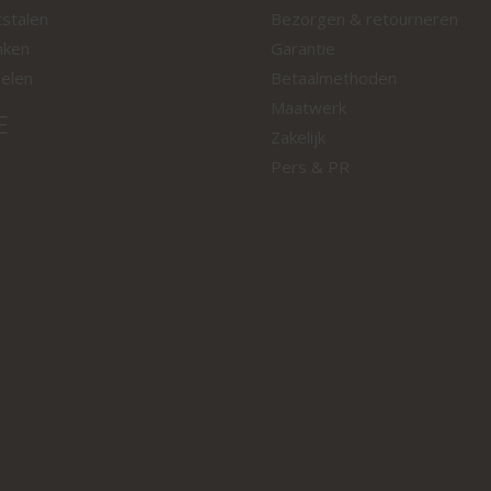
tstalen
Bezorgen & retourneren
nken
Garantie
oelen
Betaalmethoden
Maatwerk
E
Zakelijk
Pers & PR