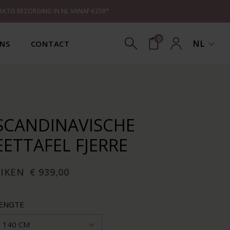
RATIS BEZORGING IN NL VANAF €250*
0
NL
NS
CONTACT
SCANDINAVISCHE
EETTAFEL FJERRE
EIKEN
€ 939,00
ENGTE
140 CM