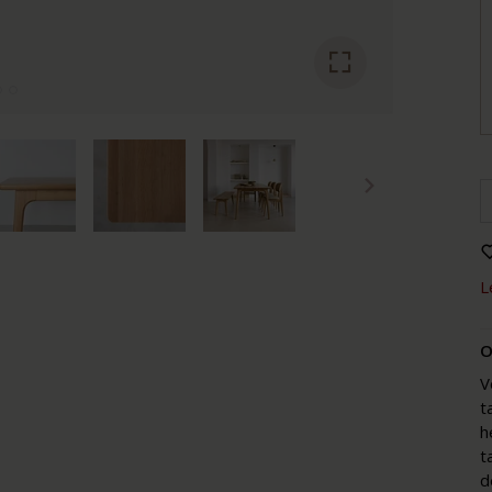
L
O
V
t
h
t
d