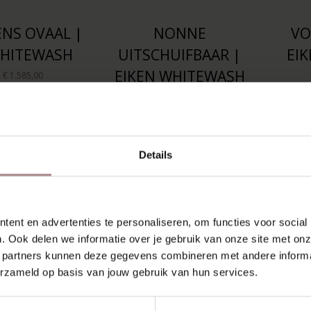
NS OVAAL |
NONNE
VO
WHITEWASH
UITSCHUIFBAAR |
EI
EIKEN WHITEWASH
F
€ 1.585,00
VANAF
€ 1.505,00
Details
ent en advertenties te personaliseren, om functies voor social
. Ook delen we informatie over je gebruik van onze site met onz
 partners kunnen deze gegevens combineren met andere informat
erzameld op basis van jouw gebruik van hun services.