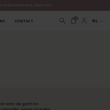
RATIS BEZORGING IN NL VANAF €250*
0
NL
NS
CONTACT
et witte olie geeft het
e natuurlijke, warme uitstraling