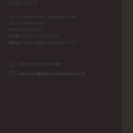
CONTACT
Sav & Økse is een onderdeel van
De Machinekamer
KvK:
69067058
BTW:
NL857714545B01
IBAN:
NL21 RABO 0126 3237 47
+31 (0) 75 711 3930
verkoop@demachinekamer.nl