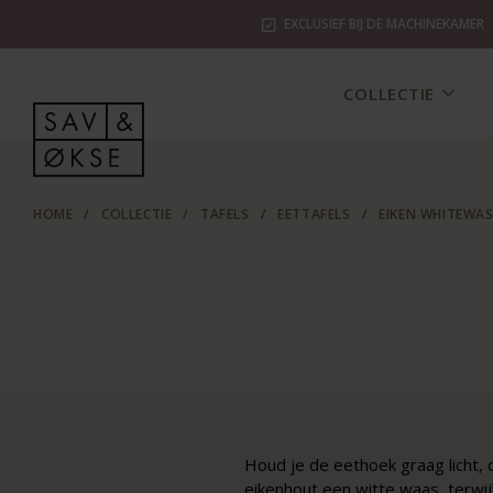
EXCLUSIEF BIJ DE MACHINEKAMER
COLLECTIE
HOME
/
COLLECTIE
/
TAFELS
/
EETTAFELS
/
EIKEN WHITEWAS
Houd je de eethoek graag licht, 
eikenhout een witte waas, terwijl 