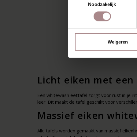
R
Noodzakelijk
UITSC
EIKEN W
F
Weigeren
VANA
Licht eiken met een 
Een whitewash eettafel zorgt voor rust in je in
leer. Dit maakt de tafel geschikt voor verschill
Massief eiken white
Alle tafels worden gemaakt van massief eikenho