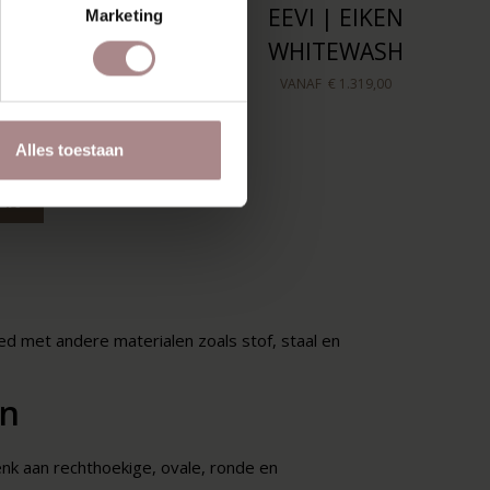
GUNNI
EEVI | EIKEN
Marketing
TSCHUIFBAAR |
WHITEWASH
KEN WHITEWASH
VANAF
€ 1.319,00
VANAF
€ 1.529,00
Alles toestaan
LEN
oed met andere materialen zoals stof, staal en
en
enk aan rechthoekige, ovale, ronde en