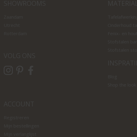
SHOWROOMS
MATERIA
Zaandam
Tafelafwerki
Utrecht
Onderhoud ta
Rotterdam
Fenix- en hou
Stofstalen ba
Stofstalen st
VOLG ONS
INSPRATI
Blog
Shop the look
ACCOUNT
Registreren
Mijn bestellingen
Mijn verlanglijst