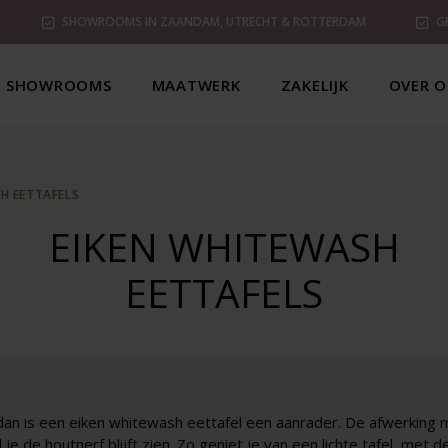
SHOWROOMS IN ZAANDAM, UTRECHT & ROTTERDAM
G
SHOWROOMS
MAATWERK
ZAKELIJK
OVER O
H EETTAFELS
EIKEN WHITEWASH
EETTAFELS
dan is een eiken whitewash eettafel een aanrader. De afwerking m
je de houtnerf blijft zien. Zo geniet je van een lichte tafel, met d