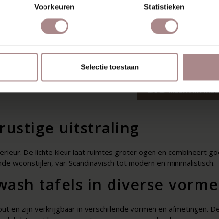
IKKE
TOMRER | EIKEN
Voorkeuren
Statistieken
HUIFBAAR
WHITEWASH
UI
HITEWASH |
EI
VANAF
€ 1.005,00
ENIX
Selectie toestaan
F
€ 1.955,00
LAAD MEER ARTIKE
rustige uitstraling
terieur. De lichte kleur laat ruimtes groter ogen en combineert g
ende woonstijlen, van Scandinavisch tot modern en minimalistisch.
wash tafels in diverse vorm
ut en zijn verkrijgbaar in verschillende vormen en afmetingen. D