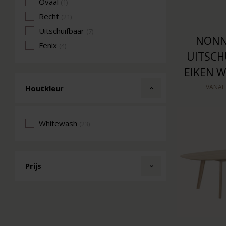
Ovaal
(1)
Recht
(21)
Uitschuifbaar
(7)
NONN
Fenix
(4)
UITSCH
EIKEN 
VANA
Houtkleur
Whitewash
(23)
Prijs