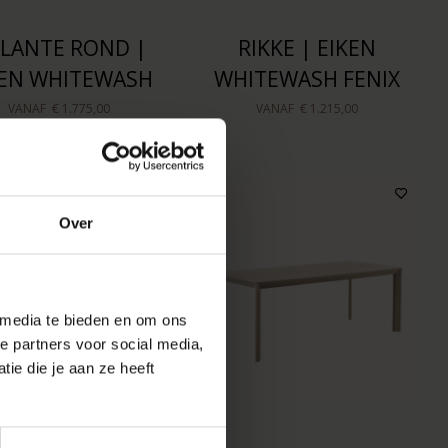
LANTE ROND |
RIKKE | EIKEN
KEN WHITEWASH
WHITEWASH FENIX
VANAF
€ 1.775,00
VANAF
€ 1.215,00
Over
 media te bieden en om ons
e partners voor social media,
ie die je aan ze heeft