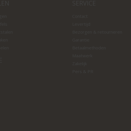
LEN
SERVICE
ngen
Contact
fels
Levertijd
tstalen
Bezorgen & retourneren
nken
Garantie
oelen
Betaalmethoden
Maatwerk
E
Zakelijk
Pers & PR