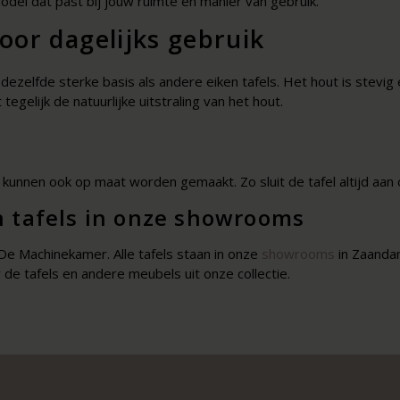
model dat past bij jouw ruimte en manier van gebruik.
oor dagelijks gebruik
ezelfde sterke basis als andere eiken tafels. Het hout is stevig 
gelijk de natuurlijke uitstraling van het hout.
r kunnen ook op maat worden gemaakt. Zo sluit de tafel altijd aa
en tafels in onze showrooms
j De Machinekamer. Alle tafels staan in onze
showrooms
in Zaanda
de tafels en andere meubels uit onze collectie.