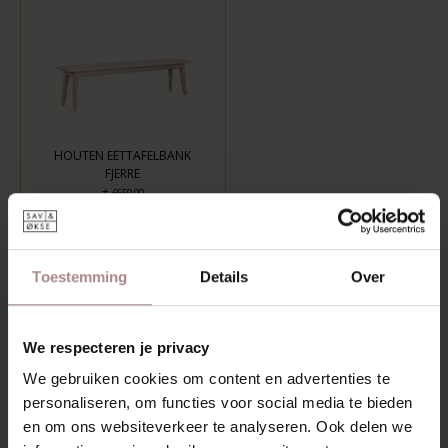
HOUTEN EETTAFELBANK
FJERRE
+
€659,00
LENGTE: 120 CM, AFWERKING: WHITEWASH
Toestemming
Details
Over
TOEVOEGEN AAN WINKELWAGEN
We respecteren je privacy
Aan verlanglijst toevoegen
We gebruiken cookies om content en advertenties te
Levertijd:
6-8 weken
personaliseren, om functies voor social media te bieden
en om ons websiteverkeer te analyseren. Ook delen we
OMSCHRIJVING