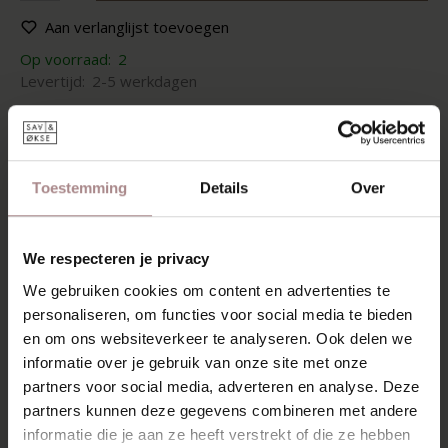
Aan verlanglijst toevoegen
Op voorraad:
2
Levertijd:
2-5 werkdagen
OMSCHRIJVING
Houten ronde uitschuifbare tafel Nonne biedt het knusse
van een ronde tafel en het gemak een rechthoekige tafel.
Toestemming
Details
Over
Het blad heeft een verfijnde verjonging aan de onderzijde
en een vlak bovenoppervlak, wat de tafel een lichte,
speelse uitstraling geeft. Vanuit het midden kan een extra
We respecteren je privacy
blad van 50 of 60 centimeter worden ingeschoven,
waarmee de tafel in een handomdraai geschikt wordt voor
We gebruiken cookies om content en advertenties te
6 tot 8 personen. De vier schuingeplaatste poten met
personaliseren, om functies voor social media te bieden
afgeronde hoeken blijven tijdens het uitschuiven stevig op
en om ons websiteverkeer te analyseren. Ook delen we
hun plek, wat zorgt voor stabiliteit én een rustige
informatie over je gebruik van onze site met onze
vormgeving.
partners voor social media, adverteren en analyse. Deze
partners kunnen deze gegevens combineren met andere
De uitschuifbladen van deze ronde uitschuifbare tafel
informatie die je aan ze heeft verstrekt of die ze hebben
hangen onder het tafelblad. Ze hangen hierbij enigszins