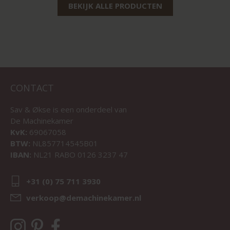
BEKIJK ALLE PRODUCTEN
CONTACT
Sav & Økse is een onderdeel van
De Machinekamer
KvK:
69067058
BTW:
NL857714545B01
IBAN:
NL21 RABO 0126 3237 47
+31 (0) 75 711 3930
verkoop@demachinekamer.nl