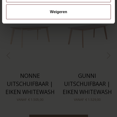
Weigeren
NONNE
GUNNI
UITSCHUIFBAAR |
UITSCHUIFBAAR |
EIKEN WHITEWASH
EIKEN WHITEWASH
VANAF
€ 1.505,00
VANAF
€ 1.529,00