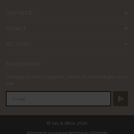
INSPRATIE
SERVICE
ACCOUNT
NIEUWSBRIEF
Ontvang de laatste updates, nieuws en aanbiedingen via e-
mail
© Sav & Økse 2026
Algemene voorwaarden
Privacy
Sitemap