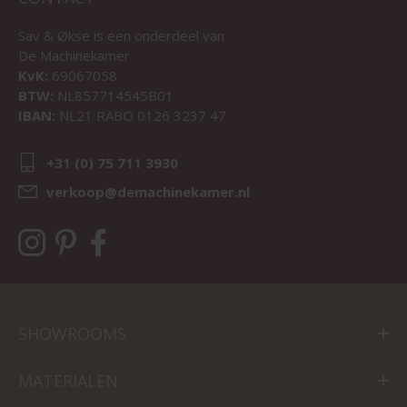
Sav & Økse is een onderdeel van
De Machinekamer
KvK:
69067058
BTW:
NL857714545B01
IBAN:
NL21 RABO 0126 3237 47
+31 (0) 75 711 3930
verkoop@demachinekamer.nl
SHOWROOMS
MATERIALEN