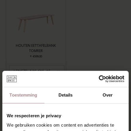
HOUTEN EETTAFELBANK
TOMRER
+
€599,00
LENGTE: 120 CM, AFWERKING: WHITEWASH
TOEVOEGEN AAN WINKELWAGEN
Toestemming
Details
Over
Aan verlanglijst toevoegen
Levertijd:
6-8 weken
We respecteren je privacy
We gebruiken cookies om content en advertenties te
OMSCHRIJVING