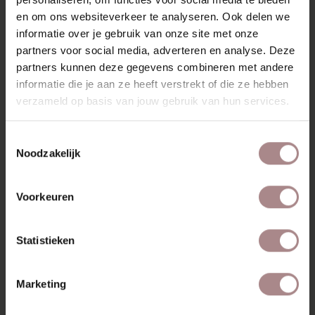
en om ons websiteverkeer te analyseren. Ook delen we
KLEURSTAAL BESTELLEN
informatie over je gebruik van onze site met onze
partners voor social media, adverteren en analyse. Deze
AFMETINGEN & HANDLEIDING
partners kunnen deze gegevens combineren met andere
ZAKELIJK
informatie die je aan ze heeft verstrekt of die ze hebben
verzameld op basis van jouw gebruik van hun services.
MISSCHIEN VIND JE DIT
Toestemmingsselectie
Noodzakelijk
OOK MOOI
Voorkeuren
Statistieken
Marketing