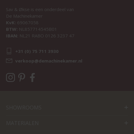
Sav & Økse is een onderdeel van
De Machinekamer
KvK:
69067058
BTW:
NL857714545B01
IBAN:
NL21 RABO 0126 3237 47
+31 (0) 75 711 3930
verkoop@demachinekamer.nl
SHOWROOMS
MATERIALEN