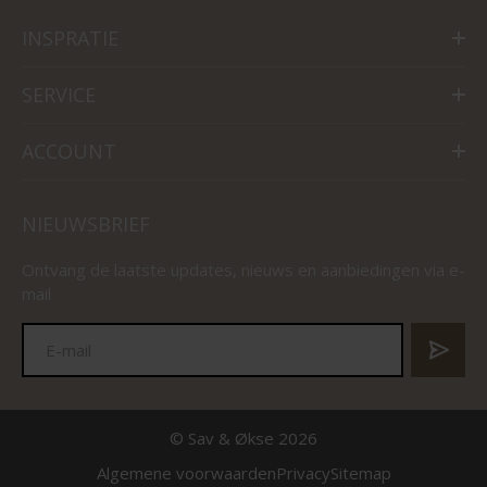
INSPRATIE
SERVICE
ACCOUNT
NIEUWSBRIEF
Ontvang de laatste updates, nieuws en aanbiedingen via e-
mail
© Sav & Økse 2026
Algemene voorwaarden
Privacy
Sitemap