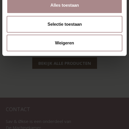
Alles toestaan
EEVI DRESSOIR 2-
Selectie toestaan
VAK | BEUKEN
VANAF
€ 1.469,00
Weigeren
BEKIJK ALLE PRODUCTEN
CONTACT
Sav & Økse is een onderdeel van
De Machinekamer