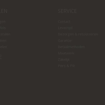
LEN
SERVICE
ngen
Contact
fels
Levertijd
tstalen
Bezorgen & retourneren
nken
Garantie
oelen
Betaalmethoden
Maatwerk
E
Zakelijk
Pers & PR