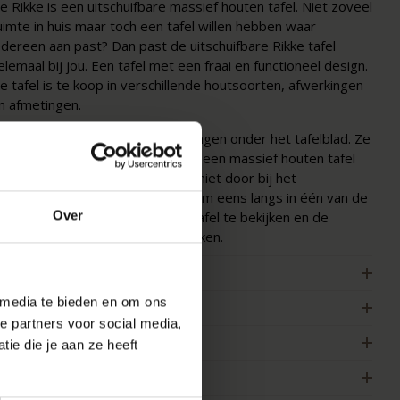
e Rikke is een uitschuifbare massief houten tafel. Niet zoveel
uimte in huis maar toch een tafel willen hebben waar
edereen aan past? Dan past de uitschuifbare Rikke tafel
elemaal bij jou. Een tafel met een fraai en functioneel design.
e tafel is te koop in verschillende houtsoorten, afwerkingen
n afmetingen.
e uitschuifbladen van de tafel hangen onder het tafelblad. Ze
angen hierbij enigszins schuin. Bij een massief houten tafel
oopt de lijntekening van het hout niet door bij het
itgeschoven deel van de tafel. Kom eens langs in één van de
Over
howrooms om de uitschuifbare tafel te bekijken en de
ogelijkheden met ons te bespreken.
ENMERKEN
 media te bieden en om ons
ERPAKKING & MONTAGE
e partners voor social media,
LEURSTAAL BESTELLEN
ie die je aan ze heeft
FMETINGEN & HANDLEIDING