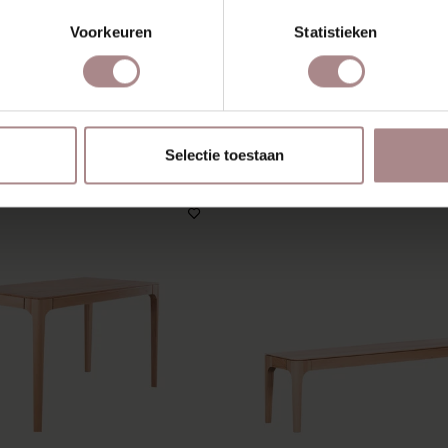
Z
Voorkeuren
Statistieken
SCHIEN VIND JE DIT OOK 
Selectie toestaan