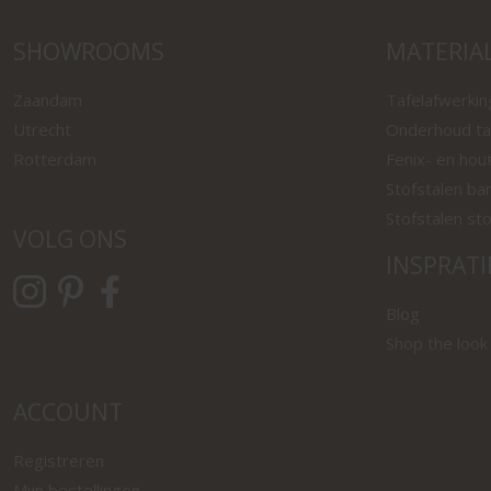
SHOWROOMS
MATERIA
Zaandam
Tafelafwerki
Utrecht
Onderhoud ta
Rotterdam
Fenix- en hou
Stofstalen ba
Stofstalen st
VOLG ONS
INSPRATI
Blog
Shop the look
ACCOUNT
Registreren
Mijn bestellingen