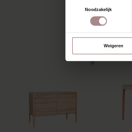
Toestemmingsselectie
Noodzakelijk
MIS
Weigeren