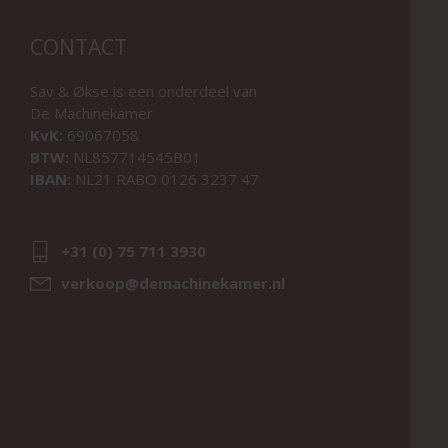
CONTACT
Sav & Økse is een onderdeel van
De Machinekamer
KvK:
69067058
BTW:
NL857714545B01
IBAN:
NL21 RABO 0126 3237 47
+31 (0) 75 711 3930
verkoop@demachinekamer.nl