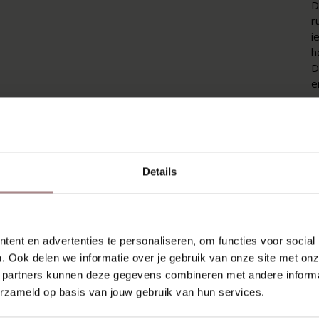
D
r
i
h
D
e
D
h
l
u
Details
s
m
K
ent en advertenties te personaliseren, om functies voor social
V
. Ook delen we informatie over je gebruik van onze site met onz
K
 partners kunnen deze gegevens combineren met andere informat
erzameld op basis van jouw gebruik van hun services.
A