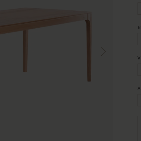
B
V
A