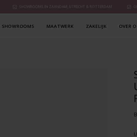
SHOWROOMS IN ZAANDAM, UTRECHT & ROTTERDAM
G
SHOWROOMS
MAATWERK
ZAKELIJK
OVER O
L