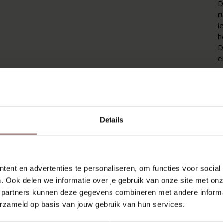
D
r
i
h
D
e
D
h
l
u
Details
s
m
K
ent en advertenties te personaliseren, om functies voor social
V
. Ook delen we informatie over je gebruik van onze site met onz
K
 partners kunnen deze gegevens combineren met andere informat
erzameld op basis van jouw gebruik van hun services.
A