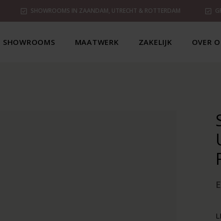
SHOWROOMS IN ZAANDAM, UTRECHT & ROTTERDAM
G
SHOWROOMS
MAATWERK
ZAKELIJK
OVER O
L