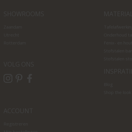
SHOWROOMS
MATERIA
Zaandam
Tafelafwerki
Utrecht
Onderhoud ta
Rotterdam
Fenix- en hou
Stofstalen ba
Stofstalen st
VOLG ONS
INSPRATI
Blog
Shop the look
ACCOUNT
Registreren
Mijn bestellingen