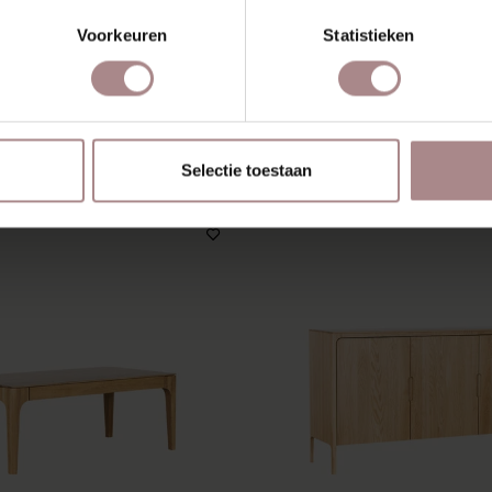
Z
Voorkeuren
Statistieken
SCHIEN VIND JE DIT OOK 
Selectie toestaan