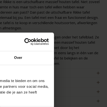
e Rikke is een uitschuifbare massief houten tafel. Niet zoveel
uimte in huis maar toch een tafel willen hebben waar
edereen aan past? Dan past de uitschuifbare Rikke tafel
elemaal bij jou. Een tafel met een fraai en functioneel design.
e tafel is te koop in verschillende houtsoorten, afwerkingen
n afmetingen.
e uitschuifbladen van de tafel hangen onder het tafelblad. Ze
angen hierbij enigszins schuin. Bij een massief houten tafel
oopt de lijntekening van het hout niet door bij het
itgeschoven deel van de tafel. Kom eens langs in één van de
Over
howrooms om de uitschuifbare tafel te bekijken en de
ogelijkheden met ons te bespreken.
ENMERKEN
 media te bieden en om ons
ERPAKKING & MONTAGE
e partners voor social media,
LEURSTAAL BESTELLEN
ie die je aan ze heeft
FMETINGEN & HANDLEIDING