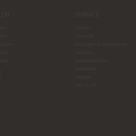
LEN
SERVICE
ngen
Contact
fels
Levertijd
tstalen
Bezorgen & retourneren
nken
Garantie
oelen
Betaalmethoden
Maatwerk
E
Zakelijk
Pers & PR