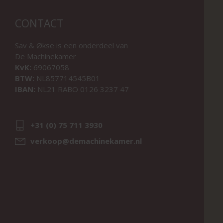
CONTACT
Sav & Økse is een onderdeel van
De Machinekamer
KvK:
69067058
BTW:
NL857714545B01
IBAN:
NL21 RABO 0126 3237 47
+31 (0) 75 711 3930
verkoop@demachinekamer.nl