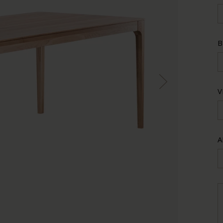
B
V
A