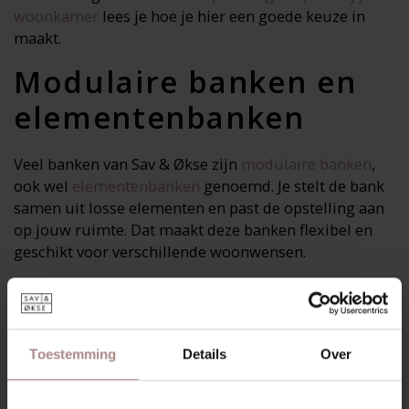
woonkamer
lees je hoe je hier een goede keuze in
maakt.
Modulaire banken en
elementenbanken
Veel banken van Sav & Økse zijn
modulaire banken
,
ook wel
elementenbanken
genoemd. Je stelt de bank
samen uit losse elementen en past de opstelling aan
op jouw ruimte. Dat maakt deze banken flexibel en
geschikt voor verschillende woonwensen.
Ben je op zoek naar extra loungecomfort, dan zijn
veel modellen ook verkrijgbaar als
bank met chaise
longue
. Ideaal als je graag languit zit.
Toestemming
Details
Over