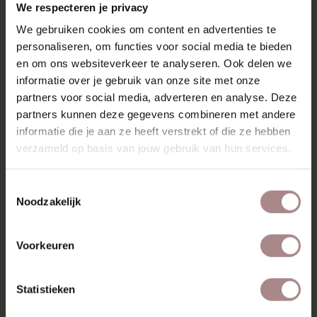
We respecteren je privacy
We gebruiken cookies om content en advertenties te
personaliseren, om functies voor social media te bieden
en om ons websiteverkeer te analyseren. Ook delen we
informatie over je gebruik van onze site met onze
partners voor social media, adverteren en analyse. Deze
Modulaire bank
Ulla
met vaste kussens en houten poten
partners kunnen deze gegevens combineren met andere
(keuze uit 4 afwerkingen).
informatie die je aan ze heeft verstrekt of die ze hebben
verzameld op basis van jouw gebruik van hun services.
Kies de stof die bij je past
Toestemmingsselectie
Bij Sav & Økse kies je uit meer dan 130 stofkleuren.
Noodzakelijk
De stof bepaalt niet alleen de uitstraling, maar ook
het gebruik. Sommige stoffen zijn geschikt voor
intensief gebruik, andere voegen juist extra zachtheid
Voorkeuren
of structuur toe.
In onze blog over
de juiste stof en kleur voor je bank
Statistieken
lees je waar je op kunt letten bij het maken van je