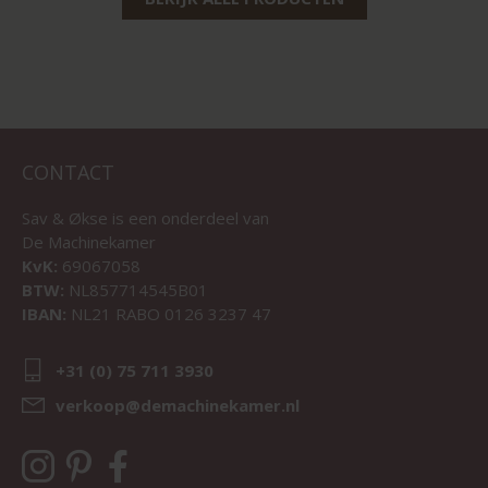
CONTACT
Sav & Økse is een onderdeel van
De Machinekamer
KvK:
69067058
BTW:
NL857714545B01
IBAN:
NL21 RABO 0126 3237 47
+31 (0) 75 711 3930
verkoop@demachinekamer.nl