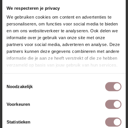
design, of dat nu vintage of hedendaags is. Ben jij al
We respecteren je privacy
betoverd?
We gebruiken cookies om content en advertenties te
Bekijk
hier
de opstellingen en afmetingen van bank Tove.
personaliseren, om functies voor social media te bieden
en om ons websiteverkeer te analyseren. Ook delen we
Jarenlang zorgeloos genieten? Bestel de vlekken- en
informatie over je gebruik van onze site met onze
constructieservice van Oranje Furniture Care (
All In House
service
) bij je bank.
partners voor social media, adverteren en analyse. Deze
partners kunnen deze gegevens combineren met andere
MOGELIJKHEDEN
informatie die je aan ze heeft verstrekt of die ze hebben
verzameld op basis van jouw gebruik van hun services.
KENMERKEN
SAV & ØKSE BANKEN COLLECTIE
Toestemmingsselectie
Noodzakelijk
STOFSTALEN BESTELLEN
GARANTIE
Voorkeuren
VARIANTEN & ALGEMENE INFORMATIE
Statistieken