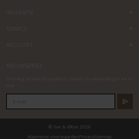
INSPRATIE
SERVICE
ACCOUNT
NIEUWSBRIEF
Ontvang de laatste updates, nieuws en aanbiedingen via e-
mail
© Sav & Økse 2026
Algemene voorwaarden
Privacy
Sitemap