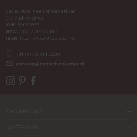
Sav & Økse is een onderdeel van
De Machinekamer
KvK:
69067058
BTW:
NL857714545B01
IBAN:
NL21 RABO 0126 3237 47
+31 (0) 75 711 3930
verkoop@demachinekamer.nl
SHOWROOMS
MATERIALEN