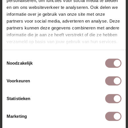
personaliseren, om functies voor social media te bieden
en om ons websiteverkeer te analyseren. Ook delen we
MOGELIJKHEDEN
informatie over je gebruik van onze site met onze
KENMERKEN
partners voor social media, adverteren en analyse. Deze
partners kunnen deze gegevens combineren met andere
SAV & ØKSE BANKEN COLLECTIE
informatie die je aan ze heeft verstrekt of die ze hebben
verzameld op basis van jouw gebruik van hun services.
STOFSTALEN BESTELLEN
GARANTIE
Toestemmingsselectie
Noodzakelijk
VARIANTEN & ALGEMENE INFORMATIE
Voorkeuren
RECENT BEKEKEN
Statistieken
Marketing