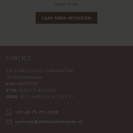
VANAF
€ 0,99
LAAD MEER ARTIKELEN
CONTACT
Sav & Økse is een onderdeel van
De Machinekamer
KvK:
69067058
BTW:
NL857714545B01
IBAN:
NL21 RABO 0126 3237 47
+31 (0) 75 711 3930
verkoop@demachinekamer.nl