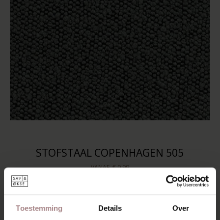
STOFSTAAL COPENHAGEN 505
VANAF
€ 0,99
Toestemming
Details
Over