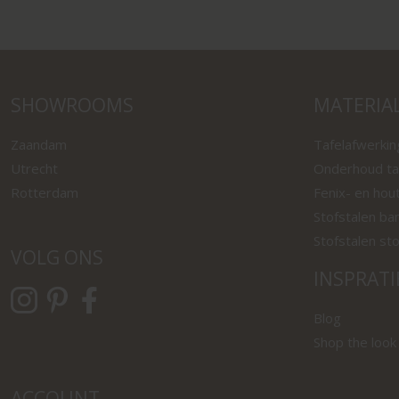
SHOWROOMS
MATERIA
Zaandam
Tafelafwerki
Utrecht
Onderhoud ta
Rotterdam
Fenix- en hou
Stofstalen ba
Stofstalen st
VOLG ONS
INSPRATI
Blog
Shop the look
ACCOUNT