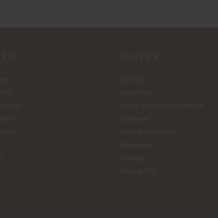
LEN
SERVICE
ngen
Contact
fels
Levertijd
tstalen
Bezorgen & retourneren
nken
Garantie
oelen
Betaalmethoden
Maatwerk
E
Zakelijk
Pers & PR