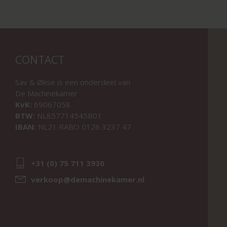
CONTACT
Sav & Økse is een onderdeel van
De Machinekamer
KvK:
69067058
BTW:
NL857714545B01
IBAN:
NL21 RABO 0126 3237 47
+31 (0) 75 711 3930
verkoop@demachinekamer.nl