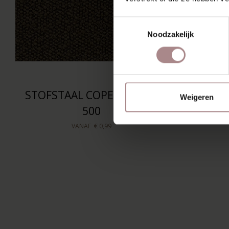
Toestemmingsselectie
Noodzakelijk
STOFSTAAL COPENHAGEN
Weigeren
500
VANAF
€ 0,99