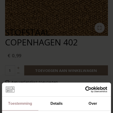
STOFSTAAL
COPENHAGEN 402
€ 0,99
TOEVOEGEN AAN WINKELWAGEN
Aan verlanglijst toevoegen
Op voorraad:
10+
Levertijd:
2-5 werkdagen
Toestemming
Details
Over