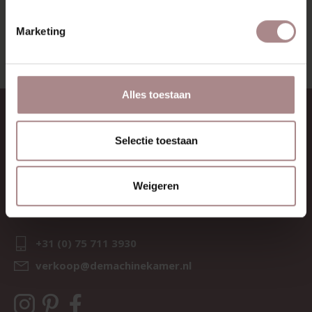
BEKIJK ALLE PRODUCTEN
Marketing
Alles toestaan
CONTACT
Selectie toestaan
Sav & Økse is een onderdeel van
De Machinekamer
KvK:
69067058
Weigeren
BTW:
NL857714545B01
IBAN:
NL21 RABO 0126 3237 47
+31 (0) 75 711 3930
verkoop@demachinekamer.nl