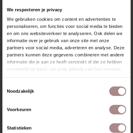
RECENT BEKEKEN
We respecteren je privacy
We gebruiken cookies om content en advertenties te
personaliseren, om functies voor social media te bieden
en om ons websiteverkeer te analyseren. Ook delen we
informatie over je gebruik van onze site met onze
partners voor social media, adverteren en analyse. Deze
partners kunnen deze gegevens combineren met andere
informatie die je aan ze heeft verstrekt of die ze hebben
verzameld op basis van jouw gebruik van hun services.
Toestemmingsselectie
Noodzakelijk
STOFSTAAL
COPENHAGEN 402
Voorkeuren
VANAF
€ 0,99
Statistieken