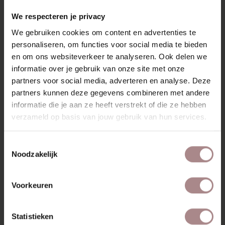
RECENT BEKEKEN
We respecteren je privacy
We gebruiken cookies om content en advertenties te
personaliseren, om functies voor social media te bieden
en om ons websiteverkeer te analyseren. Ook delen we
informatie over je gebruik van onze site met onze
partners voor social media, adverteren en analyse. Deze
partners kunnen deze gegevens combineren met andere
informatie die je aan ze heeft verstrekt of die ze hebben
verzameld op basis van jouw gebruik van hun services.
Toestemmingsselectie
Noodzakelijk
STOFSTAAL
COPENHAGEN 803
Voorkeuren
VANAF
€ 0,99
Statistieken