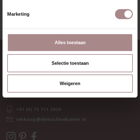
BEKIJK ALLE PRODUCTEN
Marketing
Alles toestaan
CONTACT
Selectie toestaan
Sav & Økse is een onderdeel van
De Machinekamer
KvK:
69067058
Weigeren
BTW:
NL857714545B01
IBAN:
NL21 RABO 0126 3237 47
+31 (0) 75 711 3930
verkoop@demachinekamer.nl