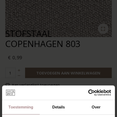
STOFSTAAL
COPENHAGEN 803
€ 0,99
TOEVOEGEN AAN WINKELWAGEN
Aan verlanglijst toevoegen
Op voorraad:
10+
Levertijd:
2-5 werkdagen
Toestemming
Details
Over