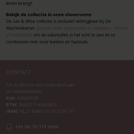
leven brengt.
Bekijk de collectie in onze showrooms
De Sav & Økse collectie is exclusief verkrijgbaar bij De
Machinekamer.
Bezoek onze showrooms in Zaandam, Utrecht
of Rotterdam
om de salontafels in het echt te zien en te
combineren met onze banken en fauteuils.
CONTACT
Sav & Økse is een onderdeel van
De Machinekamer
KvK:
69067058
BTW:
NL857714545B01
IBAN:
NL21 RABO 0126 3237 47
+31 (0) 75 711 3930