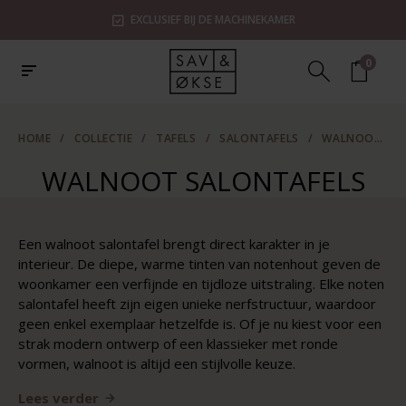
EXCLUSIEF BIJ DE MACHINEKAMER
0
HOME
/
COLLECTIE
/
TAFELS
/
SALONTAFELS
/
WALNOOT SALONTAFELS
WALNOOT SALONTAFELS
Een
walnoot salontafel
brengt direct karakter in je
interieur. De diepe, warme tinten van notenhout geven de
woonkamer een verfijnde en tijdloze uitstraling. Elke
noten
salontafel
heeft zijn eigen unieke nerfstructuur, waardoor
geen enkel exemplaar hetzelfde is. Of je nu kiest voor een
strak modern ontwerp of een klassieker met ronde
vormen, walnoot is altijd een stijlvolle keuze.
Lees verder