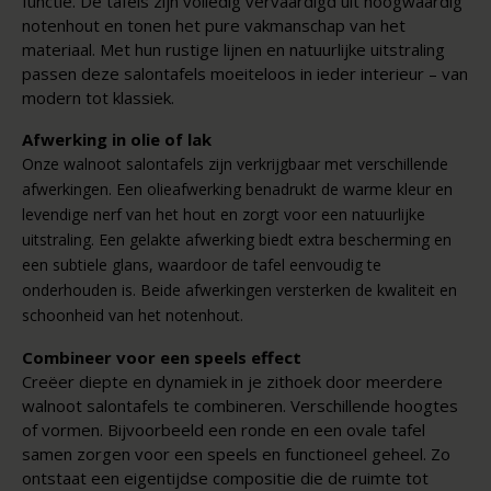
functie. De tafels zijn volledig vervaardigd uit hoogwaardig
notenhout en tonen het pure vakmanschap van het
materiaal. Met hun rustige lijnen en natuurlijke uitstraling
passen deze salontafels moeiteloos in ieder interieur – van
modern tot klassiek.
Afwerking in olie of lak
Onze walnoot salontafels zijn verkrijgbaar met verschillende
afwerkingen. Een
olieafwerking
benadrukt de warme kleur en
levendige nerf van het hout en zorgt voor een natuurlijke
uitstraling. Een
gelakte afwerking
biedt extra bescherming en
een subtiele glans, waardoor de tafel eenvoudig te
onderhouden is. Beide afwerkingen versterken de kwaliteit en
schoonheid van het notenhout.
Combineer voor een speels effect
Creëer diepte en dynamiek in je zithoek door meerdere
walnoot salontafels te combineren. Verschillende hoogtes
of vormen. Bijvoorbeeld een ronde en een ovale tafel
samen zorgen voor een speels en functioneel geheel. Zo
ontstaat een eigentijdse compositie die de ruimte tot