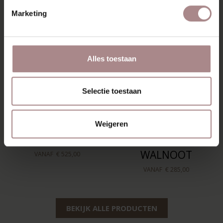
Marketing
Alles toestaan
Selectie toestaan
TOMRER
TOMRER
SALONTAFEL
SALONTAFEL
Weigeren
ROND | WALNOOT
DRIEHOEK |
WALNOOT
VANAF
€ 525,00
VANAF
€ 285,00
BEKIJK ALLE PRODUCTEN