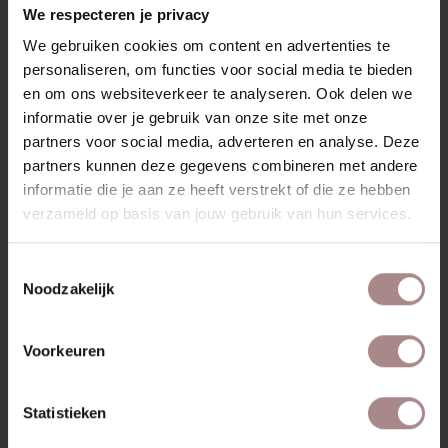
verkrijgbaar in diverse houtsoorten. Het bijzettafeltje
We respecteren je privacy
heeft een diameter van 40 cm en is 46 cm hoog.
We gebruiken cookies om content en advertenties te
KENMERKEN
personaliseren, om functies voor social media te bieden
en om ons websiteverkeer te analyseren. Ook delen we
VERPAKKING & MONTAGE
informatie over je gebruik van onze site met onze
partners voor social media, adverteren en analyse. Deze
KLEURSTAAL BESTELLEN
partners kunnen deze gegevens combineren met andere
AFMETINGEN & HANDLEIDING
informatie die je aan ze heeft verstrekt of die ze hebben
verzameld op basis van jouw gebruik van hun services.
ZAKELIJK
Toestemmingsselectie
Noodzakelijk
MISSCHIEN VIND JE DIT
OOK MOOI
Voorkeuren
Statistieken