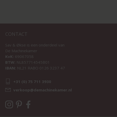
CONTACT
Sav & Økse is een onderdeel van
De Machinekamer
KvK:
69067058
BTW:
NL857714545B01
IBAN:
NL21 RABO 0126 3237 47
+31 (0) 75 711 3930
verkoop@demachinekamer.nl