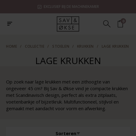
EXCLUSIEF BIJ DE MACHINEKAMER
0
HOME
/
COLLECTIE
/
STOELEN
/
KRUKKEN
/
LAGE KRUKKEN
LAGE KRUKKEN
Op zoek naar lage krukken met een zithoogte van
ongeveer 45 cm? Bij Sav & Økse vind je compacte krukken
met Scandinavisch design, perfect als extra zitplaats,
voetenbankje of bijzetkruk. Multifunctioneel, stijlvol en
gemaakt met aandacht voor vorm en afwerking.
Sorteren