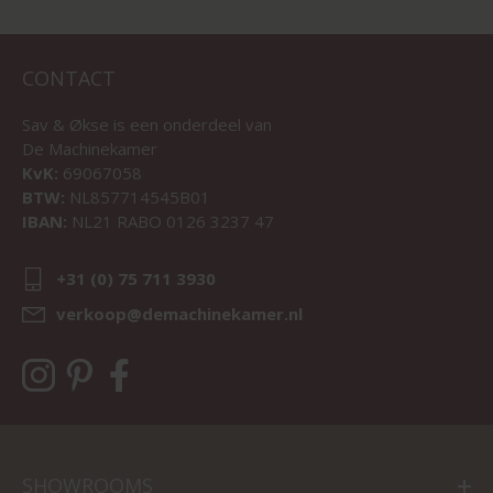
CONTACT
Sav & Økse is een onderdeel van
De Machinekamer
KvK:
69067058
BTW:
NL857714545B01
IBAN:
NL21 RABO 0126 3237 47
+31 (0) 75 711 3930
verkoop@demachinekamer.nl
SHOWROOMS