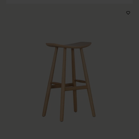
Producttype
Houtkleur
Prijs
Op voorraad
Sorteren op