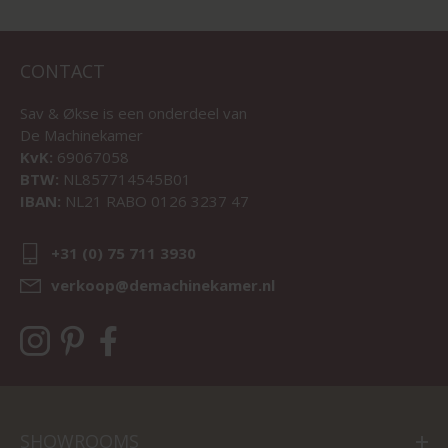
CONTACT
Sav & Økse is een onderdeel van
De Machinekamer
KvK:
69067058
BTW:
NL857714545B01
IBAN:
NL21 RABO 0126 3237 47
+31 (0) 75 711 3930
verkoop@demachinekamer.nl
SHOWROOMS