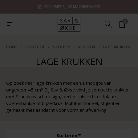
EXCLUSIEF BIJ DE MACHINEKAMER
0
HOME
/
COLLECTIE
/
STOELEN
/
KRUKKEN
/
LAGE KRUKKEN
LAGE KRUKKEN
Op zoek naar lage krukken met een zithoogte van
ongeveer 45 cm? Bij Sav & Økse vind je compacte krukken
met Scandinavisch design, perfect als extra zitplaats,
voetenbankje of bijzetkruk. Multifunctioneel, stijlvol en
gemaakt met aandacht voor vorm en afwerking.
Sorteren