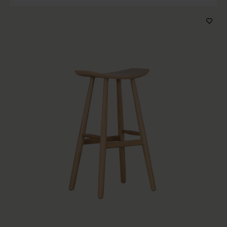
Producttype
Houtkleur
Prijs
Op voorraad
Sorteren op