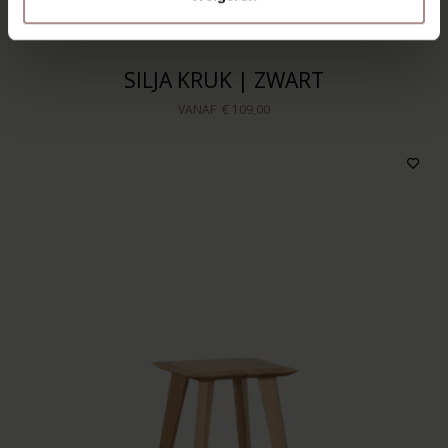
SILJA KRUK | ZWART
VANAF
€ 109,00