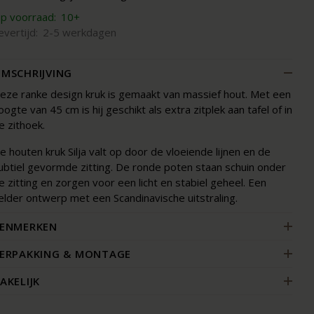
p voorraad:
10+
evertijd:
2-5 werkdagen
MSCHRIJVING
eze ranke design kruk is gemaakt van massief hout. Met een
oogte van 45 cm is hij geschikt als extra zitplek aan tafel of in
e zithoek.
e houten kruk Silja valt op door de vloeiende lijnen en de
ubtiel gevormde zitting. De ronde poten staan schuin onder
e zitting en zorgen voor een licht en stabiel geheel. Een
elder ontwerp met een Scandinavische uitstraling.
ENMERKEN
ERPAKKING & MONTAGE
AKELIJK