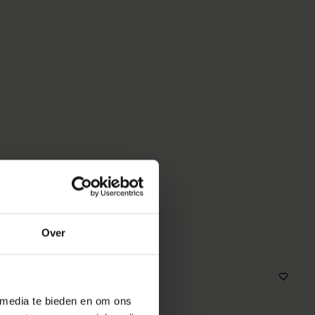
MOOI
Over
 media te bieden en om ons