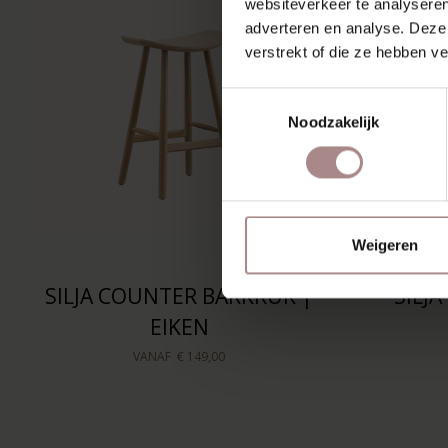
websiteverkeer te analyseren
adverteren en analyse. Deze
verstrekt of die ze hebben v
Toestemmingsselectie
Noodzakelijk
Weigeren
SILJA COUNTER BARKRUK |
SILJ
EIKEN
VANAF
€ 149,00