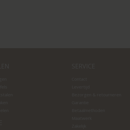
LEN
SERVICE
ngen
Contact
fels
Levertijd
tstalen
Bezorgen & retourneren
nken
Garantie
oelen
Betaalmethoden
Maatwerk
E
Zakelijk