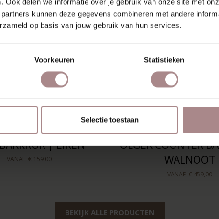
. Ook delen we informatie over je gebruik van onze site met onz
 partners kunnen deze gegevens combineren met andere informat
erzameld op basis van jouw gebruik van hun services.
Voorkeuren
Statistieken
Selectie toestaan
A BARKRUK | EIKEN
OLGER COUNTER BA
WALNOOT
VANAF
€ 159,00
VANAF
€ 459,00
BEKIJK ALLE PRODUCTEN