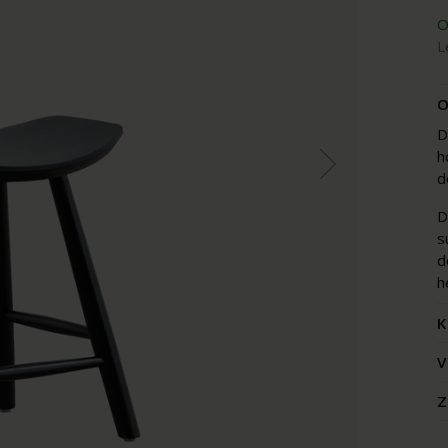
O
L
O
D
h
d
D
s
d
h
K
V
Z