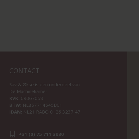
CONTACT
Sav & Økse is een onderdeel van
De Machinekamer
KvK:
69067058
BTW:
NL857714545B01
IBAN:
NL21 RABO 0126 3237 47
+31 (0) 75 711 3930