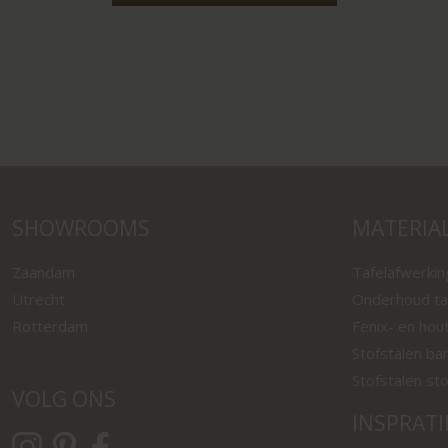
SHOWROOMS
MATERIA
Zaandam
Tafelafwerki
Utrecht
Onderhoud ta
Rotterdam
Fenix- en hou
Stofstalen ba
Stofstalen st
VOLG ONS
INSPRATI