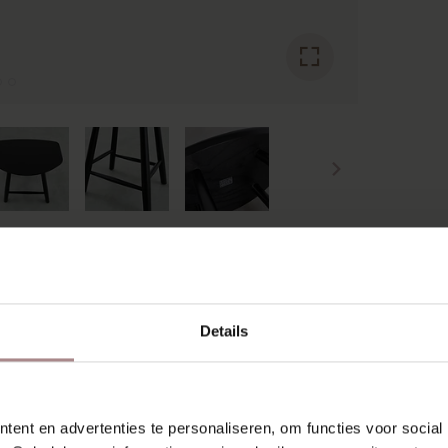
SCHIEN VIND JE DIT OOK 
Details
ent en advertenties te personaliseren, om functies voor social