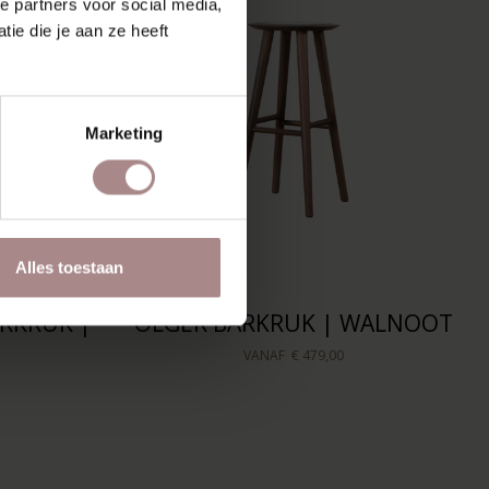
e partners voor social media,
ie die je aan ze heeft
Marketing
Alles toestaan
RKRUK |
OLGER BARKRUK | WALNOOT
VANAF
€ 479,00