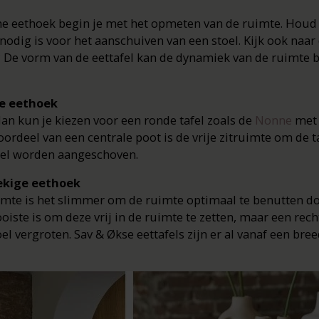
eine eethoek begin je met het opmeten van de ruimte. Houd
odig is voor het aanschuiven van een stoel. Kijk ook naar
? De vorm van de eettafel kan de dynamiek van de ruimte
te eethoek
dan kun je kiezen voor een ronde tafel zoals de
Nonne
met 
oordeel van een centrale poot is de vrije zitruimte om de t
oel worden aangeschoven.
ekige eethoek
imte is het slimmer om de ruimte optimaal te benutten do
ooiste is om deze vrij in de ruimte te zetten, maar een re
el vergroten. Sav & Økse eettafels zijn er al vanaf een bre