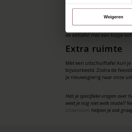
Heel belangrij
Weigeren
Het is prettig om zoveel moge
het daglicht naar binnen valt
de eettafel met een kopje koff
Extra ruimte
Met een uitschuiftafel kun je
bijvoorbeeld. Zodra de feestd
je nieuwsgierig naar onze uit
Heb je specifieke vragen over h
weet je nog niet welk model? N
showrooms
helpen je ook graag