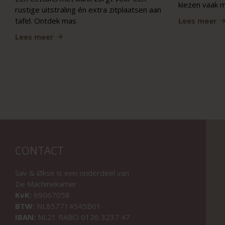
kiezen vaak 
rustige uitstraling én extra zitplaatsen aan
tafel. Ontdek mas
Lees meer
Lees meer
CONTACT
Sav & Økse is een onderdeel van
De Machinekamer
KvK:
69067058
BTW:
NL857714545B01
IBAN:
NL21 RABO 0126 3237 47