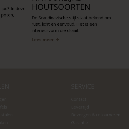
HOUTSOORTEN
 jou? In deze
, poten,
De Scandinavische stijl staat bekend om
rust, licht en eenvoud. Het is een
interieurvorm die draait
Lees meer
LEN
SERVICE
ngen
Contact
fels
Levertijd
tstalen
Bezorgen & retourneren
nken
Garantie