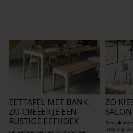
EETTAFEL MET BANK:
ZO KIES
ZO CREËER JE EEN
SALON
RUSTIGE EETHOEK
Een salontafe
uitstraling va
Een eettafel met bank zorgt voor een