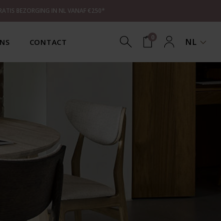
RATIS BEZORGING IN NL VANAF €250*
0
NL
NS
CONTACT