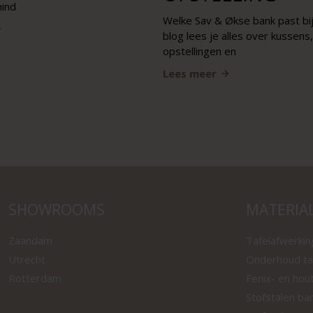
mind
Welke Sav & Økse bank past bij
blog lees je alles over kussens
opstellingen en
Lees meer
SHOWROOMS
MATERIA
Zaandam
Tafelafwerki
Utrecht
Onderhoud ta
Rotterdam
Fenix- en hou
Stofstalen ba