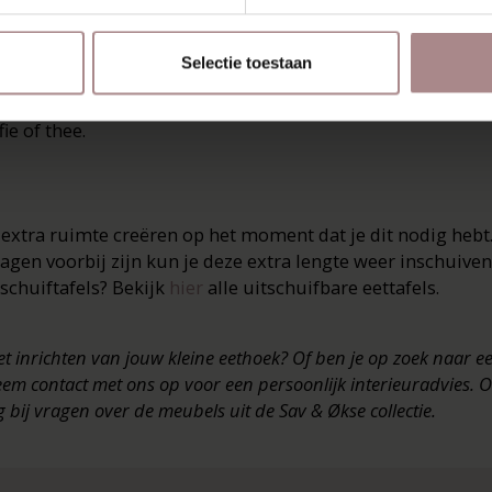
k: daglicht
Selectie toestaan
lijk daglicht in je kleine eethoek te hebben, dus kijk vo
 voor de beste plek van je eettafel. Zo kun je elke ochtend
ie of thee.
 extra ruimte creëren op het moment dat je dit nodig hebt.
agen voorbij zijn kun je deze extra lengte weer inschuiven
schuiftafels? Bekijk
hier
alle uitschuifbare eettafels.
et inrichten van jouw kleine eethoek? Of ben je op zoek naar 
eem contact met ons op voor een persoonlijk interieuradvies
 bij vragen over de meubels uit de Sav & Økse collectie.