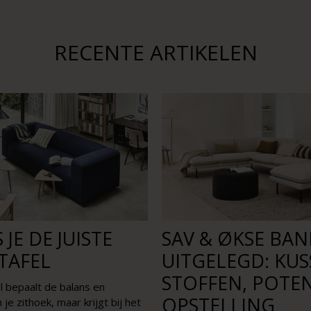
RECENTE ARTIKELEN
 JE DE JUISTE
SAV & ØKSE BA
TAFEL
UITGELEGD: KUS
STOFFEN, POTE
l bepaalt de balans en
OPSTELLING
n je zithoek, maar krijgt bij het