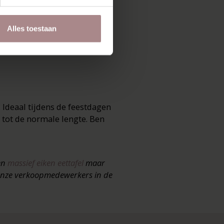
Alles toestaan
oral waar de zon opkomt en hoe
 heerlijk wakker worden aan
 Ideaal tijdens de feestdagen
 tot de normale lengte. Ben
een
massief eiken eettafel
maar
. Onze verkoopmedewerkers in de