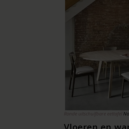
Ronde uitschuifbare eettafel
Non
Vloeren en w