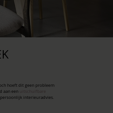
EK
 Toch hoeft dit geen probleem
ld aan een
uitschuifbare
persoonlijk interieuradvies.