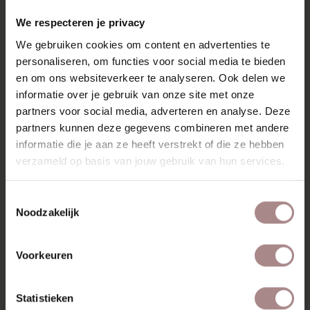
RECENT BEKEKEN
We respecteren je privacy
We gebruiken cookies om content en advertenties te
personaliseren, om functies voor social media te bieden
en om ons websiteverkeer te analyseren. Ook delen we
informatie over je gebruik van onze site met onze
partners voor social media, adverteren en analyse. Deze
partners kunnen deze gegevens combineren met andere
informatie die je aan ze heeft verstrekt of die ze hebben
verzameld op basis van jouw gebruik van hun services.
Toestemmingsselectie
Noodzakelijk
STOFSTAAL BREMA
ESPRESSO 123
Voorkeuren
VANAF
€ 0,99
Statistieken