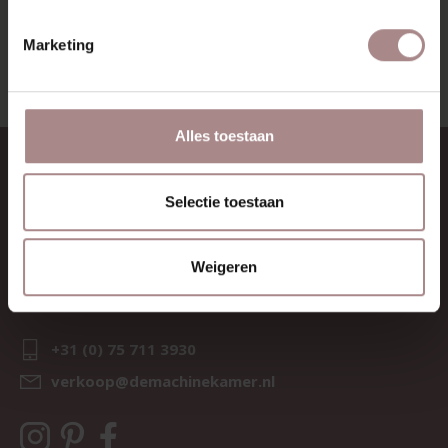
BEKIJK ALLE PRODUCTEN
Marketing
Alles toestaan
CONTACT
Selectie toestaan
Sav & Økse is een onderdeel van
De Machinekamer
KvK:
69067058
Weigeren
BTW:
NL857714545B01
IBAN:
NL21 RABO 0126 3237 47
+31 (0) 75 711 3930
verkoop@demachinekamer.nl