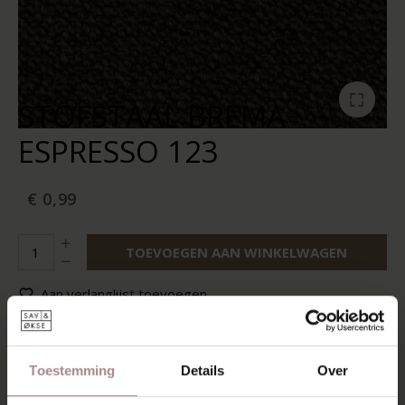
STOFSTAAL BREMA
ESPRESSO 123
€ 0,99
TOEVOEGEN AAN WINKELWAGEN
Aan verlanglijst toevoegen
Op voorraad:
10+
Levertijd:
2-5 werkdagen
Toestemming
Details
Over