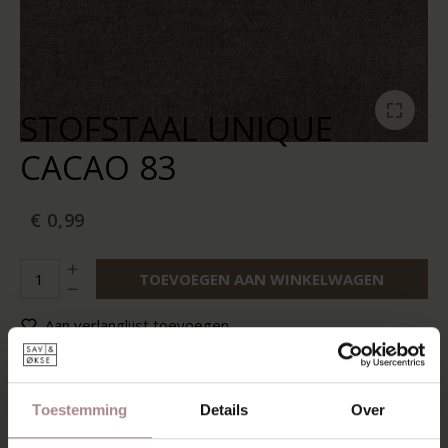
STOFSTAAL UNIQUE
CACAO 83
€ 0,99
TOEVOEGEN AAN WINKELWAGEN
Aan verlanglijst toevoegen
Op voorraad:
10+
Levertijd:
2-5 werkdagen
Toestemming
Details
Over