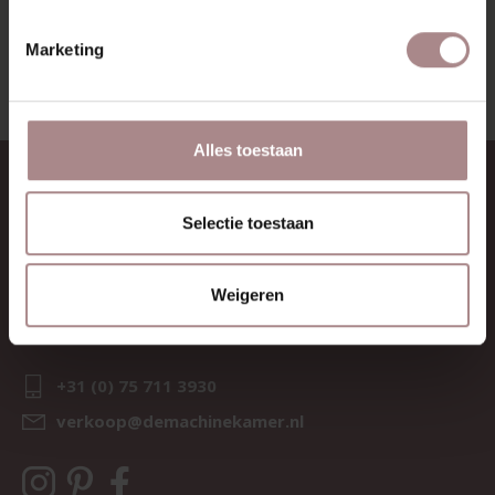
BEKIJK ALLE PRODUCTEN
Marketing
Alles toestaan
CONTACT
Selectie toestaan
Sav & Økse is een onderdeel van
De Machinekamer
KvK:
69067058
Weigeren
BTW:
NL857714545B01
IBAN:
NL21 RABO 0126 3237 47
+31 (0) 75 711 3930
verkoop@demachinekamer.nl