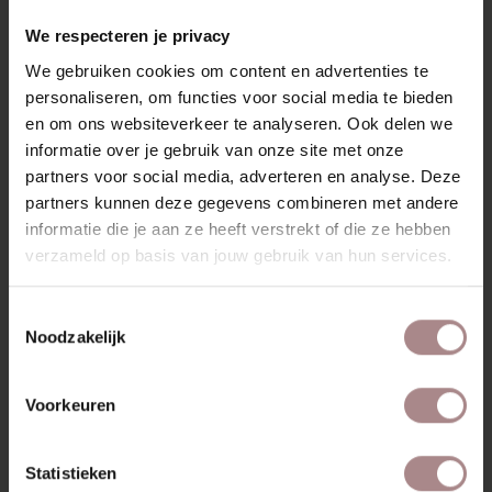
RECENT BEKEKEN
We respecteren je privacy
We gebruiken cookies om content en advertenties te
personaliseren, om functies voor social media te bieden
en om ons websiteverkeer te analyseren. Ook delen we
informatie over je gebruik van onze site met onze
partners voor social media, adverteren en analyse. Deze
partners kunnen deze gegevens combineren met andere
informatie die je aan ze heeft verstrekt of die ze hebben
verzameld op basis van jouw gebruik van hun services.
Toestemmingsselectie
Noodzakelijk
STOFSTAAL
UNIQUE CACAO 83
Voorkeuren
VANAF
€ 0,99
Statistieken