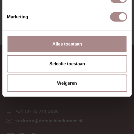
BEKIJK ALLE PRODUCTEN
Marketing
Alles toestaan
CONTACT
Selectie toestaan
Sav & Økse is een onderdeel van
De Machinekamer
KvK:
69067058
Weigeren
BTW:
NL857714545B01
IBAN:
NL21 RABO 0126 3237 47
+31 (0) 75 711 3930
verkoop@demachinekamer.nl