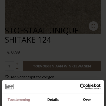
STOFSTAAL UNIQUE
SHITAKE 124
€ 0,99
TOEVOEGEN AAN WINKELWAGEN
Aan verlanglijst toevoegen
Op voorraad:
10+
Levertijd:
2-5 werkdagen
Toestemming
Details
Over