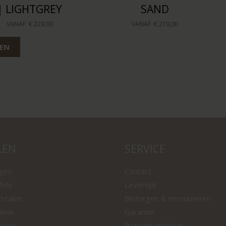
| LIGHTGREY
SAND
VANAF
€ 229,00
VANAF
€ 219,00
LEN
LEN
SERVICE
ngen
Contact
fels
Levertijd
tstalen
Bezorgen & retourneren
nken
Garantie
oelen
Betaalmethoden