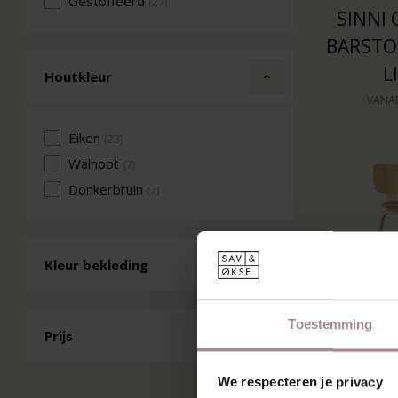
Gestoffeerd
(27)
SINNI
BARSTOE
L
Houtkleur
VANA
Eiken
(23)
Walnoot
(7)
Donkerbruin
(7)
Kleur bekleding
Toestemming
Prijs
We respecteren je privacy
JUNNI 