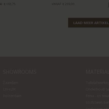
00
€ 165,75
VANAF
€ 259,00
LAAD MEER ARTIKE
SHOWROOMS
MATERIA
Zaandam
Tafelafwerki
Utrecht
Onderhoud ta
Rotterdam
Fenix- en hou
Stofstalen ba
Stofstalen st