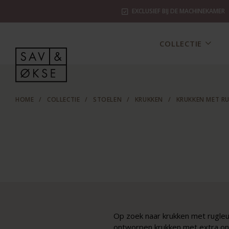
EXCLUSIEF BIJ DE MACHINEKAMER
COLLECTIE
HOME
/
COLLECTIE
/
STOELEN
/
KRUKKEN
/
KRUKKEN MET R
Op zoek naar krukken met rugleun
ontworpen krukken met extra ond