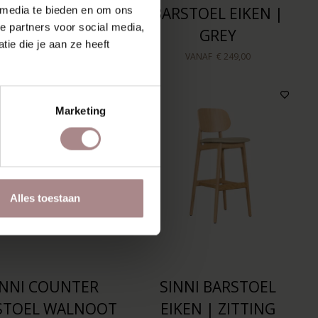
RSTOEL EIKEN |
BARSTOEL EIKEN |
 media te bieden en om ons
e partners voor social media,
ITTING LIVER
GREY
ie die je aan ze heeft
VANAF
€ 229,00
VANAF
€ 249,00
Marketing
Alles toestaan
INNI COUNTER
SINNI BARSTOEL
STOEL WALNOOT
EIKEN | ZITTING