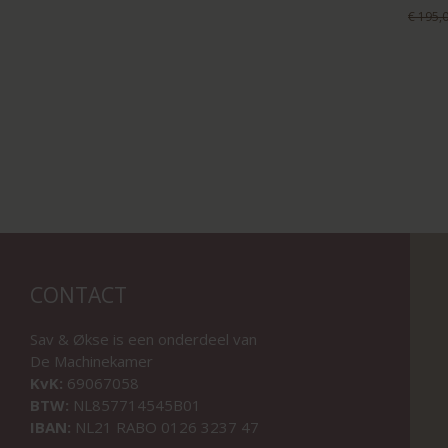
€ 195,
CONTACT
Sav & Økse is een onderdeel van
De Machinekamer
KvK:
69067058
BTW:
NL857714545B01
IBAN:
NL21 RABO 0126 3237 47