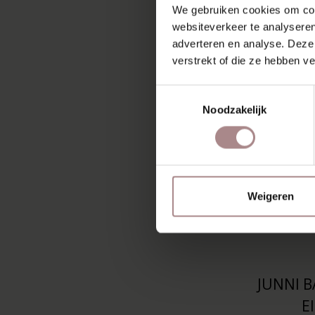
EIKEN
We gebruiken cookies om cont
websiteverkeer te analyseren
€ 239,
adverteren en analyse. Deze
verstrekt of die ze hebben v
Toestemmingsselectie
Noodzakelijk
Weigeren
JUNNI B
E