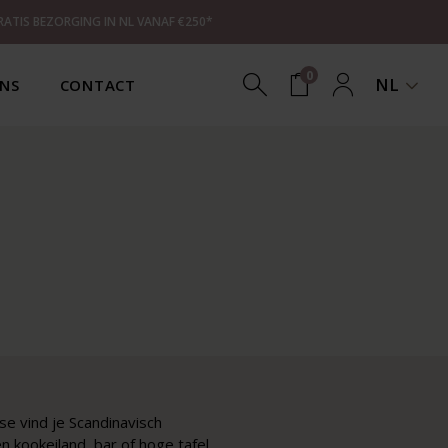
RATIS BEZORGING IN NL VANAF €250*
0
NL
NS
CONTACT
se vind je Scandinavisch
 kookeiland, bar of hoge tafel,