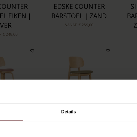
 COUNTER
EDSKE COUNTER
S
L EIKEN |
BARSTOEL | ZAND
BA
IVER
Z
VANAF
€ 259,00
F
€ 249,00
Details
BARSTOEL
SINNI COUNTER
S