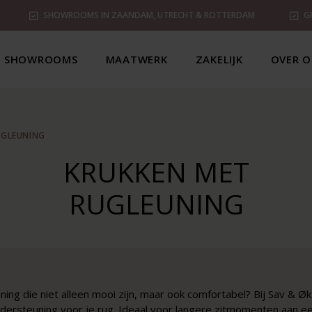
SHOWROOMS IN ZAANDAM, UTRECHT & ROTTERDAM
G
SHOWROOMS
MAATWERK
ZAKELIJK
OVER O
UGLEUNING
KRUKKEN MET
RUGLEUNING
ing die niet alleen mooi zijn, maar ook comfortabel? Bij Sav & Øk
ersteuning voor je rug. Ideaal voor langere zitmomenten aan een