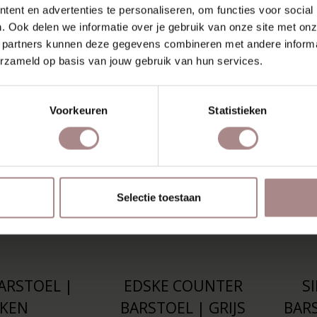
 | BLUSH
BARSTOEL EIKEN |
BA
ent en advertenties te personaliseren, om functies voor social
. Ook delen we informatie over je gebruik van onze site met onz
ZITTING KHAKI
Z
00
€ 203,15
 partners kunnen deze gegevens combineren met andere informat
VANAF
€ 229,00
erzameld op basis van jouw gebruik van hun services.
Voorkeuren
Statistieken
Selectie toestaan
ARSTOEL |
EDSKE COUNTER
S
IKEN
BARSTOEL | GRIJS
BAR