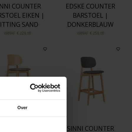
INNI COUNTER
EDSKE COUNTER
RSTOEL EIKEN |
BARSTOEL |
ITTING SAND
DONKERBLAUW
VANAF
€ 229,00
VANAF
€ 259,00
Over
INNI COUNTER
SINNI COUNTER