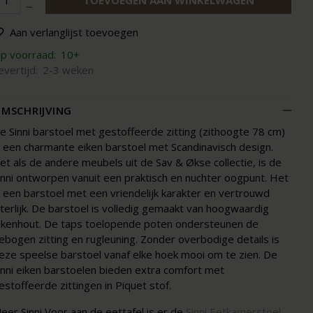
TOEVOEGEN AAN WINKELWAGEN
Aan verlanglijst toevoegen
p voorraad:
10+
evertijd:
2-3 weken
MSCHRIJVING
e Sinni barstoel met gestoffeerde zitting (zithoogte 78 cm)
s een charmante eiken barstoel met Scandinavisch design.
et als de andere meubels uit de Sav & Økse collectie, is de
inni ontworpen vanuit een praktisch en nuchter oogpunt. Het
s een barstoel met een vriendelijk karakter en vertrouwd
iterlijk. De barstoel is volledig gemaakt van hoogwaardig
ikenhout. De taps toelopende poten ondersteunen de
ebogen zitting en rugleuning. Zonder overbodige details is
eze speelse barstoel vanaf elke hoek mooi om te zien. De
inni eiken barstoelen bieden extra comfort met
estoffeerde zittingen in Piquet stof.
eer Sinni Voor aan de eettafel is er de
Sinni Eetkamerstoel
,