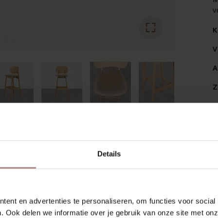
v
K
V
A
Z
SCHIEN VIND JE DIT OOK 
Details
ent en advertenties te personaliseren, om functies voor social
. Ook delen we informatie over je gebruik van onze site met onz