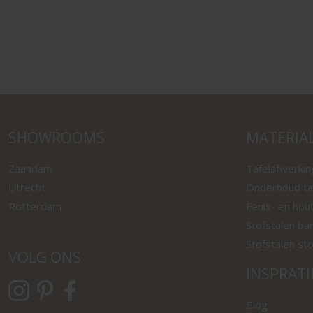
SHOWROOMS
MATERIA
Zaandam
Tafelafwerki
Utrecht
Onderhoud ta
Rotterdam
Fenix- en hou
Stofstalen ba
Stofstalen st
VOLG ONS
INSPRATI
Blog