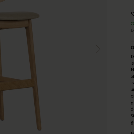
O
L
O
D
i
N
S
i
u
e
g
d
S
g
M