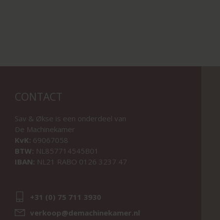
CONTACT
Sav & Økse is een onderdeel van
De Machinekamer
KvK:
69067058
BTW:
NL857714545B01
IBAN:
NL21 RABO 0126 3237 47
+31 (0) 75 711 3930
verkoop@demachinekamer.nl