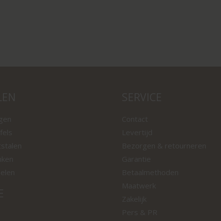
LEN
SERVICE
ngen
Contact
fels
Levertijd
tstalen
Bezorgen & retourneren
nken
Garantie
oelen
Betaalmethoden
Maatwerk
E
Zakelijk
Pers & PR