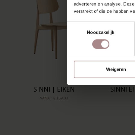
adverteren en analyse. Deze
verstrekt of die ze hebben v
Toestemmingsselectie
Noodzakelijk
Weigeren
SINNI | EIKEN
SINNI E
VANAF
€ 189,00