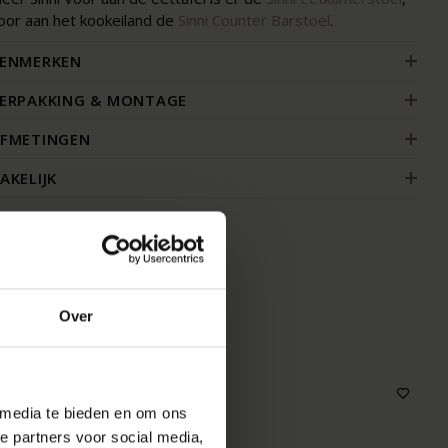
oor aan het kookeiland de
Sinni Counter Barstoel
.
ENMERKEN
ERPAKKING & MONTAGE
FMETINGEN
AKELIJK
MOOI
Over
 media te bieden en om ons
e partners voor social media,