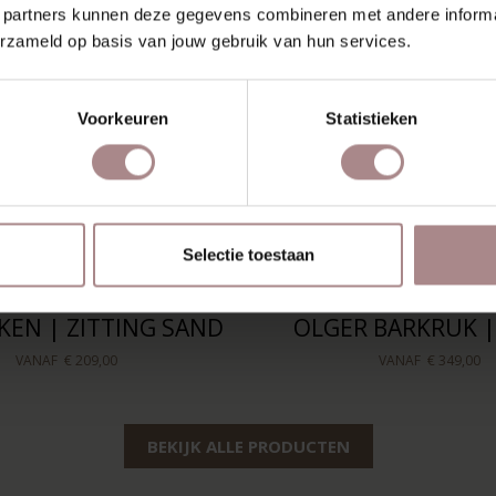
 partners kunnen deze gegevens combineren met andere informat
erzameld op basis van jouw gebruik van hun services.
Voorkeuren
Statistieken
Selectie toestaan
IKEN | ZITTING SAND
OLGER BARKRUK |
VANAF
€ 209,00
VANAF
€ 349,00
BEKIJK ALLE PRODUCTEN