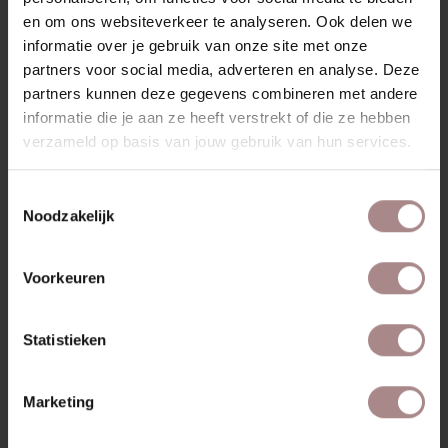
en om ons websiteverkeer te analyseren. Ook delen we
KENMERKEN
informatie over je gebruik van onze site met onze
VERPAKKING & MONTAGE
partners voor social media, adverteren en analyse. Deze
partners kunnen deze gegevens combineren met andere
AFMETINGEN
informatie die je aan ze heeft verstrekt of die ze hebben
ZAKELIJK
verzameld op basis van jouw gebruik van hun services.
Toestemmingsselectie
Noodzakelijk
MISSCHIEN VIND JE DIT
OOK MOOI
Voorkeuren
Statistieken
Marketing