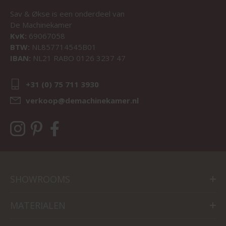
Sav & Økse is een onderdeel van
De Machinekamer
KvK:
69067058
BTW:
NL857714545B01
IBAN:
NL21 RABO 0126 3237 47
+31 (0) 75 711 3930
verkoop@demachinekamer.nl
SHOWROOMS
MATERIALEN