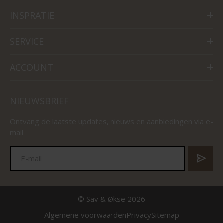
INSPRATIE
SERVICE
ACCOUNT
NIEUWSBRIEF
Ontvang de laatste updates, nieuws en aanbiedingen via e-
mail
© Sav & Økse 2026
Algemene voorwaarden
Privacy
Sitemap