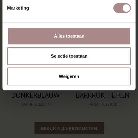
Marketing
Alles toestaan
Selectie toestaan
Weigeren
EDSKE EIKEN |
OLGER COUNTER
DONKERBLAUW
BARKRUK | EIKEN
VANAF
€ 229,00
VANAF
€ 339,00
BEKIJK ALLE PRODUCTEN