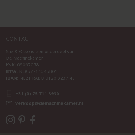
CONTACT
Sav & Økse is een onderdeel van
De Machinekamer
KvK:
69067058
BTW:
NL857714545B01
IBAN:
NL21 RABO 0126 3237 47
+31 (0) 75 711 3930
verkoop@demachinekamer.nl