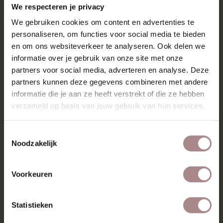
Kvadrat, De Ploeg, Bute en Silvera. In onze showrooms
We respecteren je privacy
kun je de stoffen bekijken en advies krijgen van onze
We gebruiken cookies om content en advertenties te
medewerkers.
personaliseren, om functies voor social media te bieden
Bekijk ook onze
Edske eetkamerstoelen
.
en om ons websiteverkeer te analyseren. Ook delen we
informatie over je gebruik van onze site met onze
KENMERKEN
partners voor social media, adverteren en analyse. Deze
partners kunnen deze gegevens combineren met andere
VERPAKKING & MONTAGE
informatie die je aan ze heeft verstrekt of die ze hebben
STOFSTALEN BESTELLEN
verzameld op basis van jouw gebruik van hun services.
AFMETINGEN
Toestemmingsselectie
ZAKELIJK
Noodzakelijk
Voorkeuren
MISSCHIEN VIND JE DIT
OOK MOOI
Statistieken