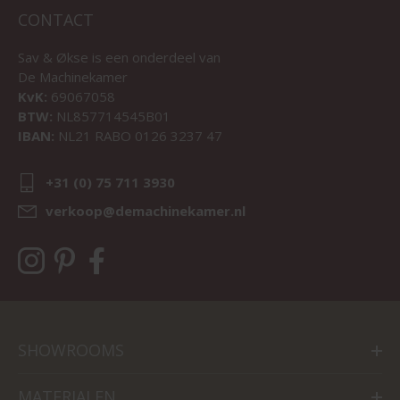
CONTACT
Sav & Økse is een onderdeel van
De Machinekamer
KvK:
69067058
BTW:
NL857714545B01
IBAN:
NL21 RABO 0126 3237 47
+31 (0) 75 711 3930
verkoop@demachinekamer.nl
SHOWROOMS
MATERIALEN