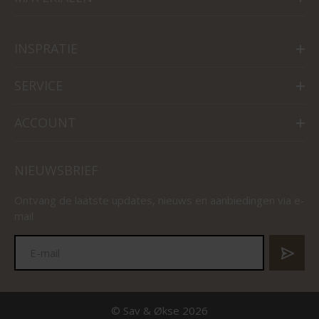
INSPRATIE
SERVICE
ACCOUNT
NIEUWSBRIEF
Ontvang de laatste updates, nieuws en aanbiedingen via e-
mail
© Sav & Økse 2026