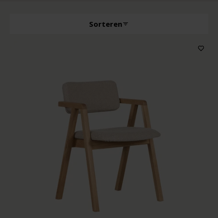
Sorteren
Producttype
Kenmerken
Houtkleur
Kleur bekleding
Prijs
Op voorraad