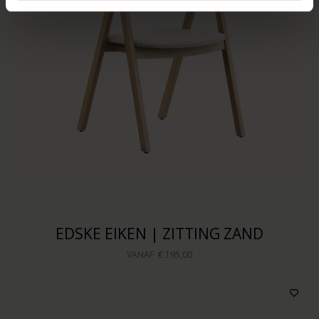
EDSKE EIKEN | ZITTING ZAND
VANAF
€ 195,00