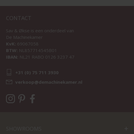
CONTACT
Sav & Økse is een onderdeel van
De Machinekamer
KvK:
69067058
BTW:
NL857714545B01
IBAN:
NL21 RABO 0126 3237 47
+31 (0) 75 711 3930
verkoop@demachinekamer.nl
SHOWROOMS