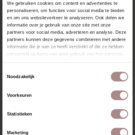
We gebruiken cookies om content en advertenties te
Keymer, Lancier, Textaafoam, Kvadrat, De Ploeg, Bute en
personaliseren, om functies voor social media te bieden
Silvera. Je kunt de stoffen in onze showrooms komen
en om ons websiteverkeer te analyseren. Ook delen we
bekijken en je laten adviseren door onze medewerkers.
informatie over je gebruik van onze site met onze
KENMERKEN
partners voor social media, adverteren en analyse. Deze
partners kunnen deze gegevens combineren met andere
VERPAKKING & MONTAGE
informatie die je aan ze heeft verstrekt of die ze hebben
verzameld op basis van jouw gebruik van hun services.
STOFSTALEN BESTELLEN
AFMETINGEN
Toestemmingsselectie
Noodzakelijk
ZAKELIJK
Voorkeuren
RECENT BEKEKEN
Statistieken
Marketing