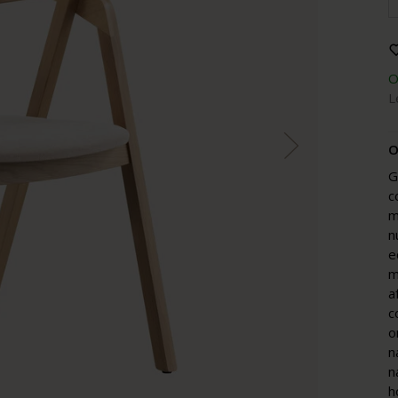
O
L
O
G
c
m
n
e
m
a
c
o
n
n
h