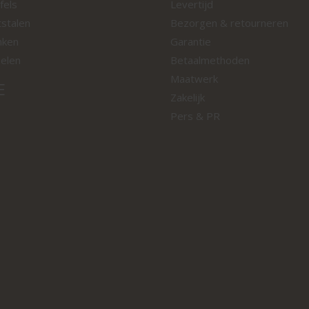
fels
Levertijd
tstalen
Bezorgen & retourneren
nken
Garantie
oelen
Betaalmethoden
Maatwerk
E
Zakelijk
Pers & PR