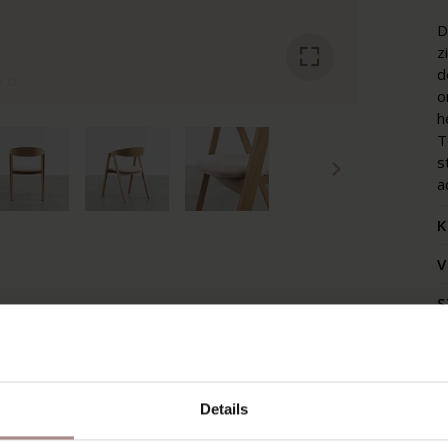
D
z
d
o
h
T
s
a
K
V
S
A
Z
Details