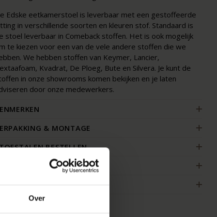
e Edske eetkamerstoel is leverbaar met een gestoffeerde
itting in verschillende soorten en kleuren stof. Standaard is
e stoel leverbaar in Comeback stoffen. Het is ook mogelijk
m te kiezen voor een van de vele andere stoffen die we
ebben. We hebben stoffen van Keymer, Lancier,
extaafoam, Kvadrat, De Ploeg, Bute en Silvera. Je kunt de
toffen in onze showrooms komen bekijken en je laten
dviseren door onze medewerkers.
ENMERKEN
ERPAKKING & MONTAGE
TOFSTALEN BESTELLEN
FMETINGEN
AKELIJK
Over