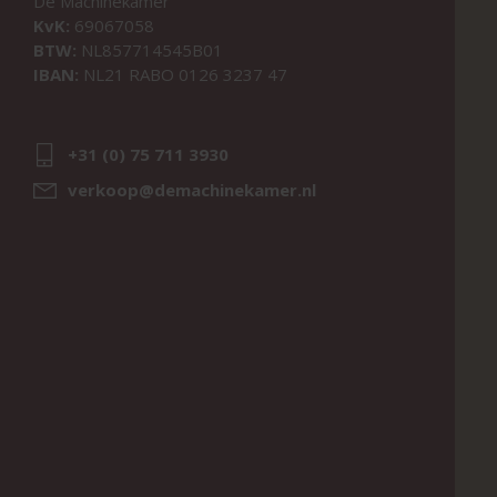
De Machinekamer
KvK:
69067058
BTW:
NL857714545B01
IBAN:
NL21 RABO 0126 3237 47
+31 (0) 75 711 3930
verkoop@demachinekamer.nl