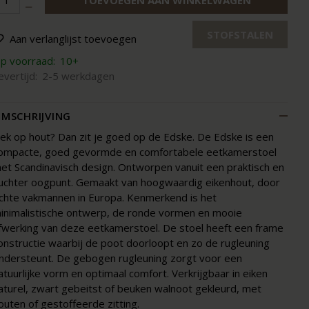
TOEVOEGEN AAN WINKELWAGEN
STOFSTALEN
Aan verlanglijst toevoegen
p voorraad:
10+
evertijd:
2-5 werkdagen
MSCHRIJVING
ek op hout? Dan zit je goed op de Edske. De Edske is een
ompacte, goed gevormde en comfortabele eetkamerstoel
et Scandinavisch design. Ontworpen vanuit een praktisch en
uchter oogpunt. Gemaakt van hoogwaardig eikenhout, door
chte vakmannen in Europa. Kenmerkend is het
inimalistische ontwerp, de ronde vormen en mooie
fwerking van deze eetkamerstoel. De stoel heeft een frame
onstructie waarbij de poot doorloopt en zo de rugleuning
ndersteunt. De gebogen rugleuning zorgt voor een
atuurlijke vorm en optimaal comfort. Verkrijgbaar in eiken
aturel, zwart gebeitst of beuken walnoot gekleurd, met
outen of gestoffeerde zitting.